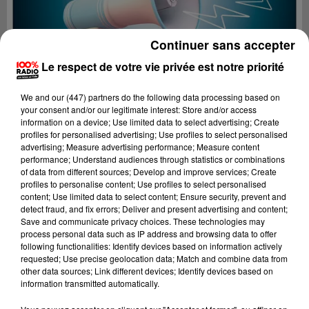
Continuer sans accepter
Le respect de votre vie privée est notre priorité
We and
our (447) partners
do the following data processing based on
your consent and/or our legitimate interest: Store and/or access
information on a device; Use limited data to select advertising; Create
profiles for personalised advertising; Use profiles to select personalised
advertising; Measure advertising performance; Measure content
performance; Understand audiences through statistics or combinations
of data from different sources; Develop and improve services; Create
profiles to personalise content; Use profiles to select personalised
content; Use limited data to select content; Ensure security, prevent and
Lecture (4 min 25 sec)
detect fraud, and fix errors; Deliver and present advertising and content;
Save and communicate privacy choices. These technologies may
process personal data such as IP address and browsing data to offer
following functionalities: Identify devices based on information actively
requested; Use precise geolocation data; Match and combine data from
100%
other data sources; Link different devices; Identify devices based on
information transmitted automatically.
100% Radio les infos du grand Toulouse