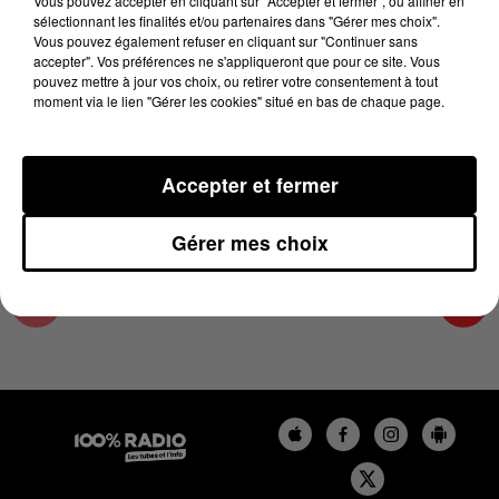
Vous pouvez accepter en cliquant sur "Accepter et fermer", ou affiner en
20 mars 2024 - 4 min 25 sec
sélectionnant les finalités et/ou partenaires dans "Gérer mes choix".
Vous pouvez également refuser en cliquant sur "Continuer sans
LES INFOS DU GRAND TOULOUSE DU
accepter". Vos préférences ne s'appliqueront que pour ce site. Vous
20/03/2024 À 08H00
pouvez mettre à jour vos choix, ou retirer votre consentement à tout
moment via le lien "Gérer les cookies" situé en bas de chaque page.
Podcasts infos du grand Toulouse
Accepter et fermer
Gérer mes choix