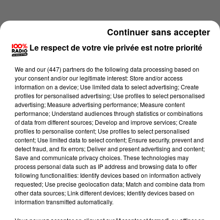
Continuer sans accepter
Le respect de votre vie privée est notre priorité
We and
our (447) partners
do the following data processing based on
your consent and/or our legitimate interest: Store and/or access
information on a device; Use limited data to select advertising; Create
profiles for personalised advertising; Use profiles to select personalised
advertising; Measure advertising performance; Measure content
performance; Understand audiences through statistics or combinations
of data from different sources; Develop and improve services; Create
profiles to personalise content; Use profiles to select personalised
content; Use limited data to select content; Ensure security, prevent and
Lecture (4 min 14 sec)
detect fraud, and fix errors; Deliver and present advertising and content;
Save and communicate privacy choices. These technologies may
process personal data such as IP address and browsing data to offer
following functionalities: Identify devices based on information actively
requested; Use precise geolocation data; Match and combine data from
100%
other data sources; Link different devices; Identify devices based on
information transmitted automatically.
100% Radio les infos du grand Toulouse