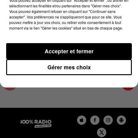
Vous pouvez accepter en cliquant sur "Accepter et fermer", ou affiner en
20 février 2025 - 4 min 14 sec
sélectionnant les finalités et/ou partenaires dans "Gérer mes choix".
Vous pouvez également refuser en cliquant sur "Continuer sans
LES INFOS DU GRAND TOULOUSE DU
accepter". Vos préférences ne s'appliqueront que pour ce site. Vous
20/02/2025 À 07H59
pouvez mettre à jour vos choix, ou retirer votre consentement à tout
moment via le lien "Gérer les cookies" situé en bas de chaque page.
Podcasts infos du grand Toulouse
Accepter et fermer
Gérer mes choix