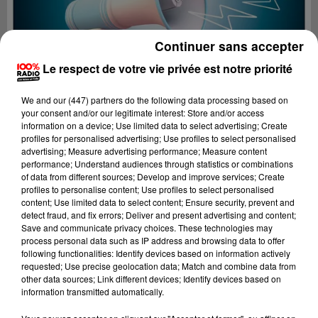
Continuer sans accepter
Le respect de votre vie privée est notre priorité
We and
our (447) partners
do the following data processing based on
your consent and/or our legitimate interest: Store and/or access
information on a device; Use limited data to select advertising; Create
profiles for personalised advertising; Use profiles to select personalised
advertising; Measure advertising performance; Measure content
performance; Understand audiences through statistics or combinations
of data from different sources; Develop and improve services; Create
profiles to personalise content; Use profiles to select personalised
content; Use limited data to select content; Ensure security, prevent and
Lecture (4 min 25 sec)
detect fraud, and fix errors; Deliver and present advertising and content;
Save and communicate privacy choices. These technologies may
process personal data such as IP address and browsing data to offer
following functionalities: Identify devices based on information actively
requested; Use precise geolocation data; Match and combine data from
100%
other data sources; Link different devices; Identify devices based on
information transmitted automatically.
100% Radio les infos du grand Toulouse