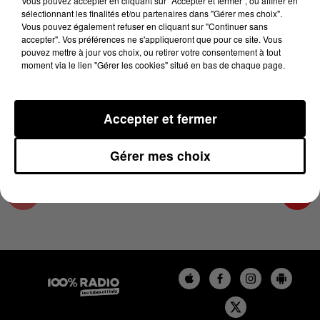
Vous pouvez accepter en cliquant sur "Accepter et fermer", ou affiner en
19 décembre 2023 - 4 min 25 sec
sélectionnant les finalités et/ou partenaires dans "Gérer mes choix".
Vous pouvez également refuser en cliquant sur "Continuer sans
LES INFOS DU GRAND TOULOUSE DU
accepter". Vos préférences ne s'appliqueront que pour ce site. Vous
19/12/2023 À 08H01
pouvez mettre à jour vos choix, ou retirer votre consentement à tout
moment via le lien "Gérer les cookies" situé en bas de chaque page.
Podcasts infos du grand Toulouse
Accepter et fermer
Gérer mes choix