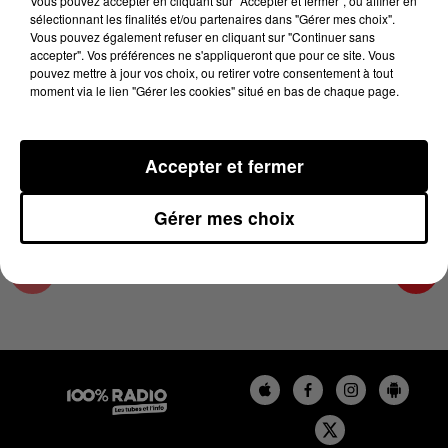
Vous pouvez accepter en cliquant sur "Accepter et fermer", ou affiner en
19 février 2025 - 2 min 14 sec
sélectionnant les finalités et/ou partenaires dans "Gérer mes choix".
Vous pouvez également refuser en cliquant sur "Continuer sans
LES INFOS DU GRAND TOULOUSE DU
accepter". Vos préférences ne s'appliqueront que pour ce site. Vous
19/02/2025 À 11H01
pouvez mettre à jour vos choix, ou retirer votre consentement à tout
moment via le lien "Gérer les cookies" situé en bas de chaque page.
Podcasts infos du grand Toulouse
Accepter et fermer
Gérer mes choix