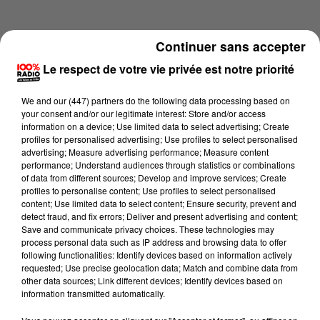
Continuer sans accepter
Le respect de votre vie privée est notre priorité
We and
our (447) partners
do the following data processing based on
your consent and/or our legitimate interest: Store and/or access
information on a device; Use limited data to select advertising; Create
profiles for personalised advertising; Use profiles to select personalised
advertising; Measure advertising performance; Measure content
performance; Understand audiences through statistics or combinations
of data from different sources; Develop and improve services; Create
profiles to personalise content; Use profiles to select personalised
content; Use limited data to select content; Ensure security, prevent and
Lecture (2 min 14 sec)
detect fraud, and fix errors; Deliver and present advertising and content;
Save and communicate privacy choices. These technologies may
process personal data such as IP address and browsing data to offer
following functionalities: Identify devices based on information actively
requested; Use precise geolocation data; Match and combine data from
100%
other data sources; Link different devices; Identify devices based on
information transmitted automatically.
100% Radio les infos du grand Toulouse