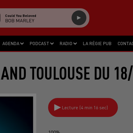
Could You Beloved
BOB MARLEY
AGENDA
PODCAST
RADIO
LA RÉGIE PUB
CONTA
RAND TOULOUSE DU 18/
Lecture (4 min 16 sec)
100%