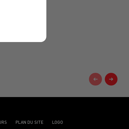
URS
PLAN DU SITE
LOGO