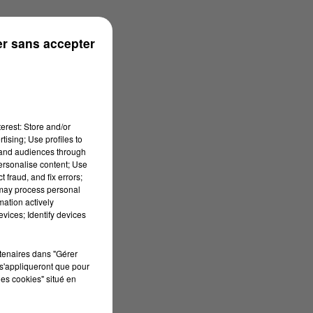
ouse
r sans accepter
erest: Store and/or
tising; Use profiles to
tand audiences through
personalise content; Use
 fraud, and fix errors;
 may process personal
mation actively
vices; Identify devices
rtenaires dans "Gérer
s'appliqueront que pour
les cookies" situé en