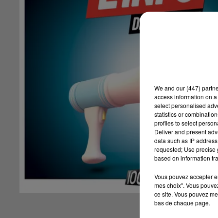
We and
our (447) partn
access information on a 
select personalised ad
statistics or combinatio
profiles to select person
Deliver and present adv
data such as IP address 
requested; Use precise g
based on information tra
Vous pouvez accepter en 
mes choix". Vous pouvez
ce site. Vous pouvez met
bas de chaque page.