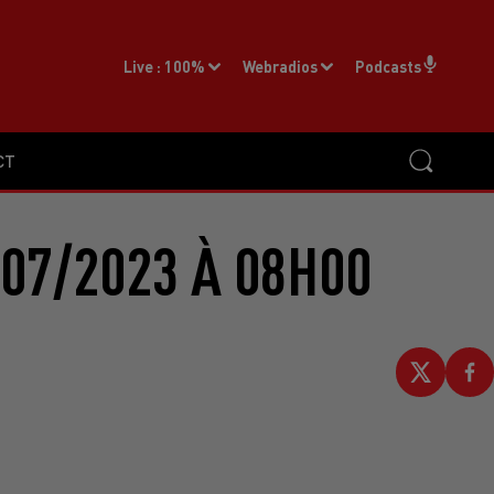
Live :
100%
Webradios
Podcasts
CT
07/2023 À 08H00