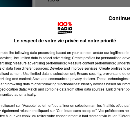
100% Radio les infos du grand Toul
Continue
Le respect de votre vie privée est notre priorité
ers
do the following data processing based on your consent and/or our legitimate int
device; Use limited data to select advertising; Create profiles for personalised adver
vertising; Measure advertising performance; Measure content performance; Unders
ns of data from different sources; Develop and improve services; Create profiles to 
alised content; Use limited data to select content; Ensure security, prevent and detect
ertising and content; Save and communicate privacy choices. These technologies
and browsing data to offer following functionalities: Identify devices based on infor
eolocation data; Match and combine data from other data sources; Link different de
nsmitted automatically.
cliquant sur "Accepter et fermer", ou affiner en sélectionnant les finalités et/ou pa
 également refuser en cliquant sur "Continuer sans accepter". Vos préférences ne 
tre à jour vos choix, ou retirer votre consentement à tout moment via le lien "Gérer 