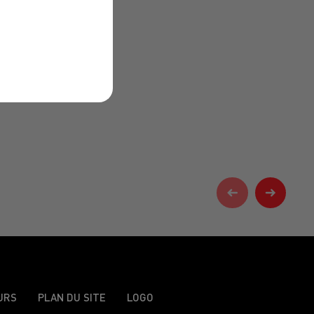
URS
PLAN DU SITE
LOGO