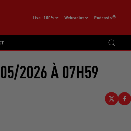
Live :
100%
Webradios
Podcasts
CT
05/2026 À 07H59