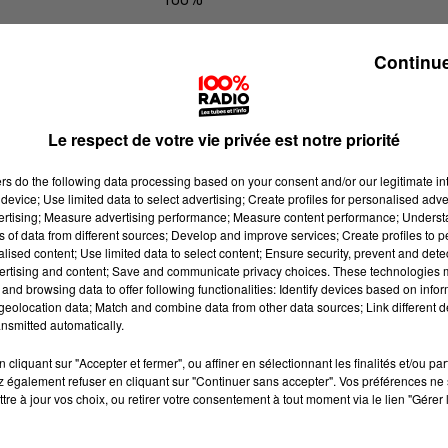
Les infos du grand Toulouse du 18/
Continue
Le respect de votre vie privée est notre priorité
ers
do the following data processing based on your consent and/or our legitimate int
device; Use limited data to select advertising; Create profiles for personalised adver
vertising; Measure advertising performance; Measure content performance; Unders
ns of data from different sources; Develop and improve services; Create profiles to 
alised content; Use limited data to select content; Ensure security, prevent and detect
ertising and content; Save and communicate privacy choices. These technologies
and browsing data to offer following functionalities: Identify devices based on infor
eolocation data; Match and combine data from other data sources; Link different de
nsmitted automatically.
cliquant sur "Accepter et fermer", ou affiner en sélectionnant les finalités et/ou pa
 également refuser en cliquant sur "Continuer sans accepter". Vos préférences ne 
tre à jour vos choix, ou retirer votre consentement à tout moment via le lien "Gérer 