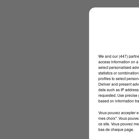
We and
our (447) partn
access information on a 
select personalised ad
statistics or combinatio
profiles to select person
Deliver and present adv
data such as IP address 
requested; Use precise g
based on information tra
Vous pouvez accepter en 
mes choix". Vous pouvez
ce site. Vous pouvez met
bas de chaque page.