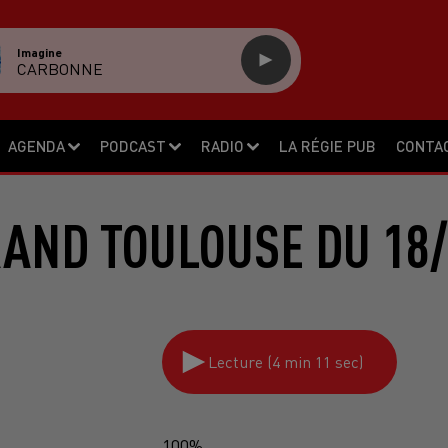
Imagine
CARBONNE
AGENDA
PODCAST
RADIO
LA RÉGIE PUB
CONTA
RAND TOULOUSE DU 18/
Lecture (4 min 11 sec)
100%