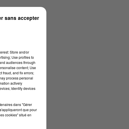
05/2026 à 07h59
r sans accepter
erest: Store and/or
tising; Use profiles to
tand audiences through
personalise content; Use
 fraud, and fix errors;
 may process personal
mation actively
vices; Identify devices
rtenaires dans "Gérer
s'appliqueront que pour
les cookies" situé en