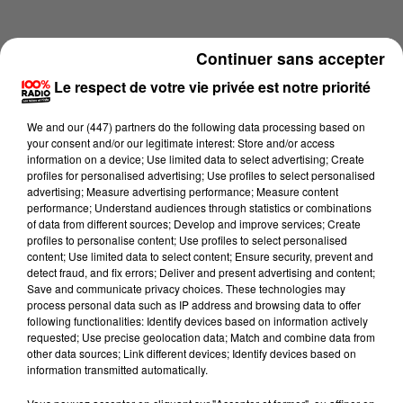
Continuer sans accepter
Le respect de votre vie privée est notre priorité
We and
our (447) partners
do the following data processing based on
your consent and/or our legitimate interest: Store and/or access
information on a device; Use limited data to select advertising; Create
profiles for personalised advertising; Use profiles to select personalised
advertising; Measure advertising performance; Measure content
performance; Understand audiences through statistics or combinations
of data from different sources; Develop and improve services; Create
profiles to personalise content; Use profiles to select personalised
content; Use limited data to select content; Ensure security, prevent and
Lecture (4 min 12 sec)
detect fraud, and fix errors; Deliver and present advertising and content;
Save and communicate privacy choices. These technologies may
process personal data such as IP address and browsing data to offer
following functionalities: Identify devices based on information actively
requested; Use precise geolocation data; Match and combine data from
100%
other data sources; Link different devices; Identify devices based on
information transmitted automatically.
100% Radio les infos du grand Toulouse