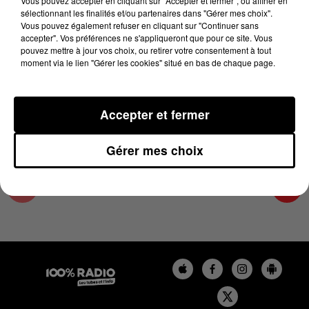
Vous pouvez accepter en cliquant sur "Accepter et fermer", ou affiner en
18 février 2025 - 4 min 12 sec
sélectionnant les finalités et/ou partenaires dans "Gérer mes choix".
Vous pouvez également refuser en cliquant sur "Continuer sans
LES INFOS DU GRAND TOULOUSE DU
accepter". Vos préférences ne s'appliqueront que pour ce site. Vous
18/02/2025 À 06H59
pouvez mettre à jour vos choix, ou retirer votre consentement à tout
moment via le lien "Gérer les cookies" situé en bas de chaque page.
Podcasts infos du grand Toulouse
Accepter et fermer
Gérer mes choix