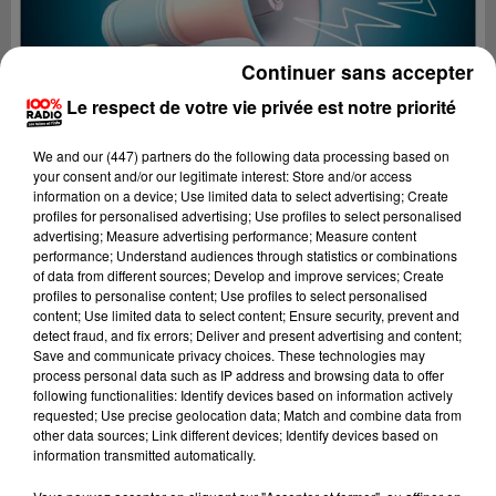
Continuer sans accepter
Le respect de votre vie privée est notre priorité
We and
our (447) partners
do the following data processing based on
your consent and/or our legitimate interest: Store and/or access
information on a device; Use limited data to select advertising; Create
profiles for personalised advertising; Use profiles to select personalised
advertising; Measure advertising performance; Measure content
performance; Understand audiences through statistics or combinations
of data from different sources; Develop and improve services; Create
profiles to personalise content; Use profiles to select personalised
content; Use limited data to select content; Ensure security, prevent and
Lecture (4 min 9 sec)
detect fraud, and fix errors; Deliver and present advertising and content;
Save and communicate privacy choices. These technologies may
process personal data such as IP address and browsing data to offer
following functionalities: Identify devices based on information actively
requested; Use precise geolocation data; Match and combine data from
100%
other data sources; Link different devices; Identify devices based on
information transmitted automatically.
100% Radio les infos du grand Toulouse