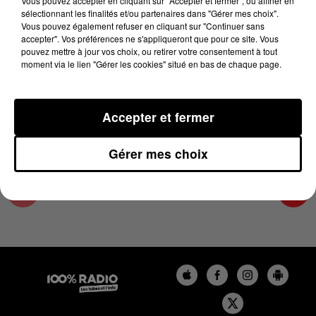
Vous pouvez accepter en cliquant sur "Accepter et fermer", ou affiner en
17 octobre 2024 - 4 min 9 sec
sélectionnant les finalités et/ou partenaires dans "Gérer mes choix".
Vous pouvez également refuser en cliquant sur "Continuer sans
LES INFOS DU GRAND TOULOUSE DU
accepter". Vos préférences ne s'appliqueront que pour ce site. Vous
17/10/2024 À 07H30
pouvez mettre à jour vos choix, ou retirer votre consentement à tout
moment via le lien "Gérer les cookies" situé en bas de chaque page.
Podcasts infos du grand Toulouse
Accepter et fermer
Gérer mes choix