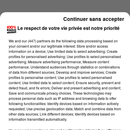
Continuer sans accepter
Le respect de votre vie privée est notre priorité
We and
our (447) partners
do the following data processing based on
your consent and/or our legitimate interest: Store and/or access
information on a device; Use limited data to select advertising; Create
profiles for personalised advertising; Use profiles to select personalised
advertising; Measure advertising performance; Measure content
performance; Understand audiences through statistics or combinations
of data from different sources; Develop and improve services; Create
profiles to personalise content; Use profiles to select personalised
content; Use limited data to select content; Ensure security, prevent and
Lecture (3 min 14 sec)
detect fraud, and fix errors; Deliver and present advertising and content;
Save and communicate privacy choices. These technologies may
process personal data such as IP address and browsing data to offer
following functionalities: Identify devices based on information actively
requested; Use precise geolocation data; Match and combine data from
100%
other data sources; Link different devices; Identify devices based on
information transmitted automatically.
100% Radio les infos du grand Toulouse