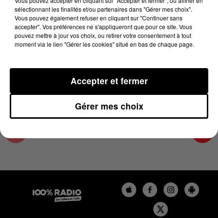
Vous pouvez accepter en cliquant sur "Accepter et fermer", ou affiner en
17 juin 2025 - 3 min 14 sec
sélectionnant les finalités et/ou partenaires dans "Gérer mes choix".
Vous pouvez également refuser en cliquant sur "Continuer sans
LES INFOS DU GRAND TOULOUSE DU
accepter". Vos préférences ne s'appliqueront que pour ce site. Vous
17/06/2025 À 12H00
pouvez mettre à jour vos choix, ou retirer votre consentement à tout
moment via le lien "Gérer les cookies" situé en bas de chaque page.
Podcasts infos du grand Toulouse
Accepter et fermer
Gérer mes choix