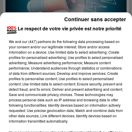
Continuer sans accepter
Le respect de votre vie privée est notre priorité
We and
our (447) partners
do the following data processing based on
your consent and/or our legitimate interest: Store and/or access
information on a device; Use limited data to select advertising; Create
profiles for personalised advertising; Use profiles to select personalised
advertising; Measure advertising performance; Measure content
performance; Understand audiences through statistics or combinations
of data from different sources; Develop and improve services; Create
profiles to personalise content; Use profiles to select personalised
content; Use limited data to select content; Ensure security, prevent and
Lecture (2 min 22 sec)
detect fraud, and fix errors; Deliver and present advertising and content;
Save and communicate privacy choices. These technologies may
process personal data such as IP address and browsing data to offer
following functionalities: Identify devices based on information actively
requested; Use precise geolocation data; Match and combine data from
100%
other data sources; Link different devices; Identify devices based on
information transmitted automatically.
100% Radio les infos du grand Toulouse