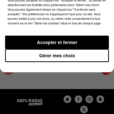
Vous pouvez accepter en cliquant sur "Accepter et fermer", ou affiner en
17 juin 2024 - 2 min 22 sec
sélectionnant les finalités et/ou partenaires dans "Gérer mes choix".
Vous pouvez également refuser en cliquant sur "Continuer sans
LES INFOS DU GRAND TOULOUSE DU
accepter". Vos préférences ne s'appliqueront que pour ce site. Vous
17/06/2024 À 11H00
pouvez mettre à jour vos choix, ou retirer votre consentement à tout
moment via le lien "Gérer les cookies" situé en bas de chaque page.
Podcasts infos du grand Toulouse
Accepter et fermer
Gérer mes choix