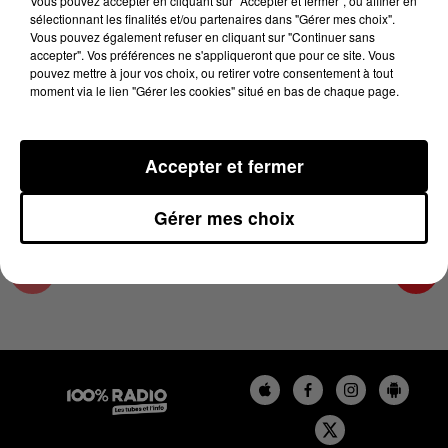
Vous pouvez accepter en cliquant sur "Accepter et fermer", ou affiner en
17 juin 2024 - 2 min 22 sec
sélectionnant les finalités et/ou partenaires dans "Gérer mes choix".
Vous pouvez également refuser en cliquant sur "Continuer sans
LES INFOS DU GRAND TOULOUSE DU
accepter". Vos préférences ne s'appliqueront que pour ce site. Vous
17/06/2024 À 11H00
pouvez mettre à jour vos choix, ou retirer votre consentement à tout
moment via le lien "Gérer les cookies" situé en bas de chaque page.
Podcasts infos du grand Toulouse
Accepter et fermer
Gérer mes choix