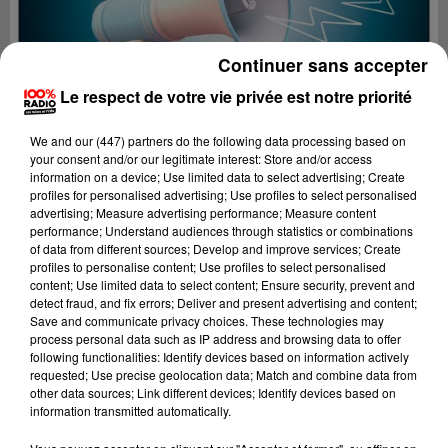
Continuer sans accepter
Le respect de votre vie privée est notre priorité
We and
our (447) partners
do the following data processing based on
your consent and/or our legitimate interest: Store and/or access
information on a device; Use limited data to select advertising; Create
profiles for personalised advertising; Use profiles to select personalised
advertising; Measure advertising performance; Measure content
performance; Understand audiences through statistics or combinations
of data from different sources; Develop and improve services; Create
profiles to personalise content; Use profiles to select personalised
content; Use limited data to select content; Ensure security, prevent and
Lecture (2 min 22 sec)
detect fraud, and fix errors; Deliver and present advertising and content;
Save and communicate privacy choices. These technologies may
process personal data such as IP address and browsing data to offer
following functionalities: Identify devices based on information actively
requested; Use precise geolocation data; Match and combine data from
100%
other data sources; Link different devices; Identify devices based on
information transmitted automatically.
100% Radio les infos du grand Toulouse