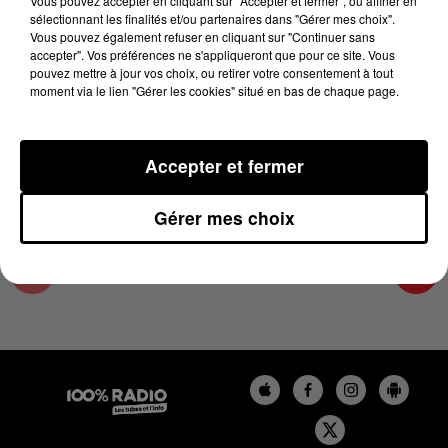
Vous pouvez accepter en cliquant sur "Accepter et fermer", ou affiner en
17 avril 2025 - 2 min 15 sec
sélectionnant les finalités et/ou partenaires dans "Gérer mes choix".
Vous pouvez également refuser en cliquant sur "Continuer sans
LES INFOS DU GRAND TOULOUSE DU
accepter". Vos préférences ne s'appliqueront que pour ce site. Vous
17/04/2025 À 09H59
pouvez mettre à jour vos choix, ou retirer votre consentement à tout
moment via le lien "Gérer les cookies" situé en bas de chaque page.
Podcasts infos du grand Toulouse
Accepter et fermer
Gérer mes choix