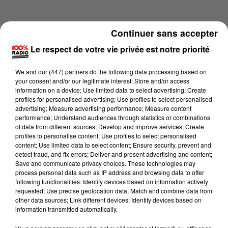
Continuer sans accepter
Le respect de votre vie privée est notre priorité
We and
our (447) partners
do the following data processing based on
your consent and/or our legitimate interest: Store and/or access
information on a device; Use limited data to select advertising; Create
profiles for personalised advertising; Use profiles to select personalised
advertising; Measure advertising performance; Measure content
performance; Understand audiences through statistics or combinations
of data from different sources; Develop and improve services; Create
profiles to personalise content; Use profiles to select personalised
content; Use limited data to select content; Ensure security, prevent and
Lecture (2 min 15 sec)
detect fraud, and fix errors; Deliver and present advertising and content;
Save and communicate privacy choices. These technologies may
process personal data such as IP address and browsing data to offer
following functionalities: Identify devices based on information actively
requested; Use precise geolocation data; Match and combine data from
100%
other data sources; Link different devices; Identify devices based on
information transmitted automatically.
100% Radio les infos du grand Toulouse