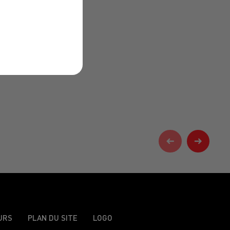
URS
PLAN DU SITE
LOGO