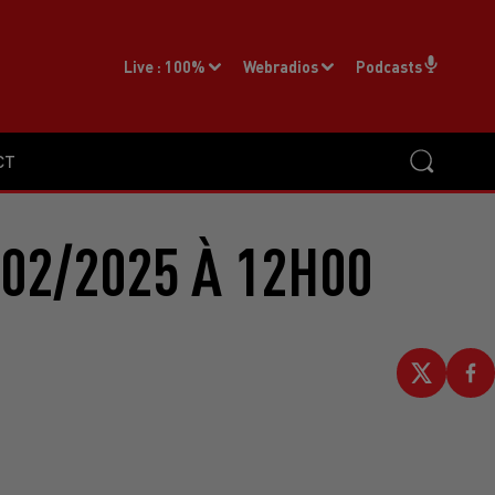
Live :
100%
Webradios
Podcasts
CT
02/2025 À 12H00