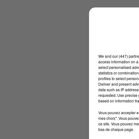
We and
our (447) partn
access information on a 
select personalised ad
statistics or combinatio
profiles to select person
Deliver and present adv
data such as IP address 
requested; Use precise g
based on information tra
Vous pouvez accepter en 
mes choix". Vous pouvez
ce site. Vous pouvez met
bas de chaque page.