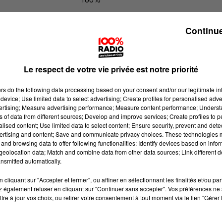
100% Radio les infos du grand Toul
Continue
Le respect de votre vie privée est notre priorité
ers
do the following data processing based on your consent and/or our legitimate int
device; Use limited data to select advertising; Create profiles for personalised adver
vertising; Measure advertising performance; Measure content performance; Unders
ns of data from different sources; Develop and improve services; Create profiles to 
alised content; Use limited data to select content; Ensure security, prevent and detect
ertising and content; Save and communicate privacy choices. These technologies
and browsing data to offer following functionalities: Identify devices based on infor
eolocation data; Match and combine data from other data sources; Link different de
nsmitted automatically.
cliquant sur "Accepter et fermer", ou affiner en sélectionnant les finalités et/ou pa
 également refuser en cliquant sur "Continuer sans accepter". Vos préférences ne 
tre à jour vos choix, ou retirer votre consentement à tout moment via le lien "Gérer 