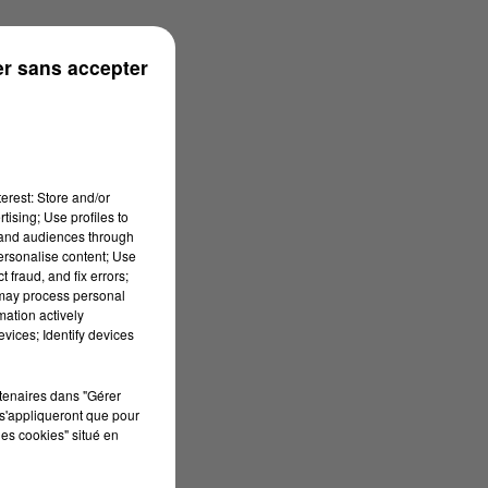
ouse
r sans accepter
erest: Store and/or
tising; Use profiles to
tand audiences through
personalise content; Use
 fraud, and fix errors;
 may process personal
mation actively
vices; Identify devices
rtenaires dans "Gérer
s'appliqueront que pour
les cookies" situé en