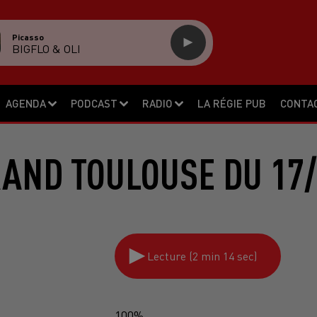
Picasso
BIGFLO & OLI
AGENDA
PODCAST
RADIO
LA RÉGIE PUB
CONTA
RAND TOULOUSE DU 17/
Lecture (2 min 14 sec)
100%