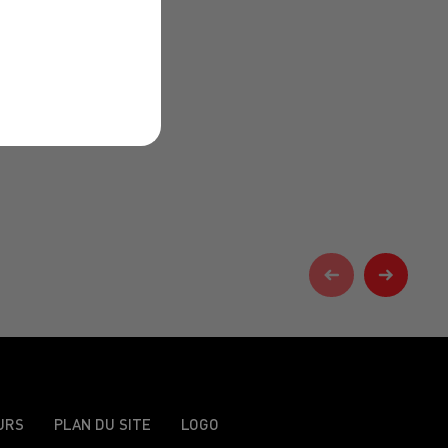
URS
PLAN DU SITE
LOGO