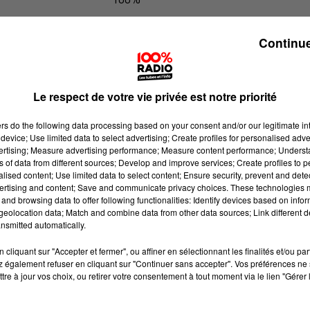
100% Radio les infos du grand Toul
Continue
Le respect de votre vie privée est notre priorité
ers
do the following data processing based on your consent and/or our legitimate int
device; Use limited data to select advertising; Create profiles for personalised adver
vertising; Measure advertising performance; Measure content performance; Unders
ns of data from different sources; Develop and improve services; Create profiles to 
alised content; Use limited data to select content; Ensure security, prevent and detect
ertising and content; Save and communicate privacy choices. These technologies
and browsing data to offer following functionalities: Identify devices based on infor
eolocation data; Match and combine data from other data sources; Link different de
nsmitted automatically.
cliquant sur "Accepter et fermer", ou affiner en sélectionnant les finalités et/ou pa
 également refuser en cliquant sur "Continuer sans accepter". Vos préférences ne 
tre à jour vos choix, ou retirer votre consentement à tout moment via le lien "Gérer 