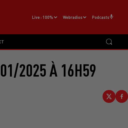
Live :
100%
Webradios
Podcasts
CT
01/2025 À 16H59