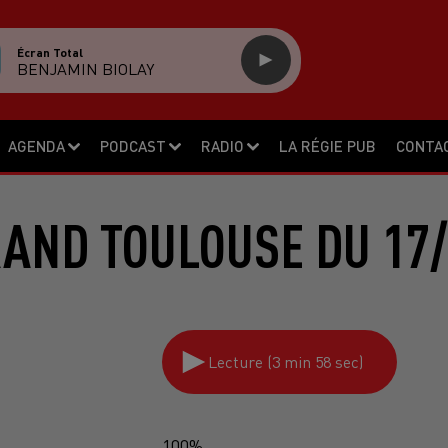
Écran Total
BENJAMIN BIOLAY
AGENDA
PODCAST
RADIO
LA RÉGIE PUB
CONTA
RAND TOULOUSE DU 17/
Lecture (3 min 58 sec)
100%