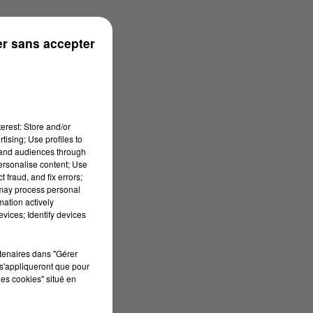
ouse
r sans accepter
erest: Store and/or
tising; Use profiles to
tand audiences through
personalise content; Use
 fraud, and fix errors;
 may process personal
mation actively
vices; Identify devices
rtenaires dans "Gérer
s'appliqueront que pour
les cookies" situé en