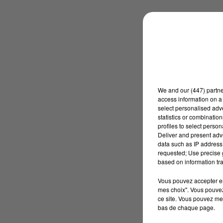
We and
our (447) partn
access information on a 
select personalised ad
statistics or combinatio
profiles to select person
Deliver and present adv
data such as IP address 
requested; Use precise g
based on information tra
Vous pouvez accepter en 
mes choix". Vous pouvez
ce site. Vous pouvez met
bas de chaque page.