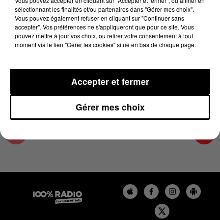
Vous pouvez accepter en cliquant sur "Accepter et fermer", ou affiner en
17 janvier 2025 - 4 min 21 sec
sélectionnant les finalités et/ou partenaires dans "Gérer mes choix".
Vous pouvez également refuser en cliquant sur "Continuer sans
LES INFOS DU GRAND TOULOUSE DU
accepter". Vos préférences ne s'appliqueront que pour ce site. Vous
17/01/2025 À 08H30
pouvez mettre à jour vos choix, ou retirer votre consentement à tout
moment via le lien "Gérer les cookies" situé en bas de chaque page.
Podcasts infos du grand Toulouse
Accepter et fermer
Gérer mes choix