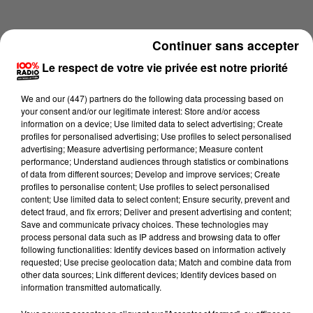
Continuer sans accepter
Le respect de votre vie privée est notre priorité
We and
our (447) partners
do the following data processing based on
your consent and/or our legitimate interest: Store and/or access
information on a device; Use limited data to select advertising; Create
profiles for personalised advertising; Use profiles to select personalised
advertising; Measure advertising performance; Measure content
performance; Understand audiences through statistics or combinations
of data from different sources; Develop and improve services; Create
profiles to personalise content; Use profiles to select personalised
content; Use limited data to select content; Ensure security, prevent and
Lecture (4 min 21 sec)
detect fraud, and fix errors; Deliver and present advertising and content;
Save and communicate privacy choices. These technologies may
process personal data such as IP address and browsing data to offer
following functionalities: Identify devices based on information actively
requested; Use precise geolocation data; Match and combine data from
100%
other data sources; Link different devices; Identify devices based on
information transmitted automatically.
100% Radio les infos du grand Toulouse