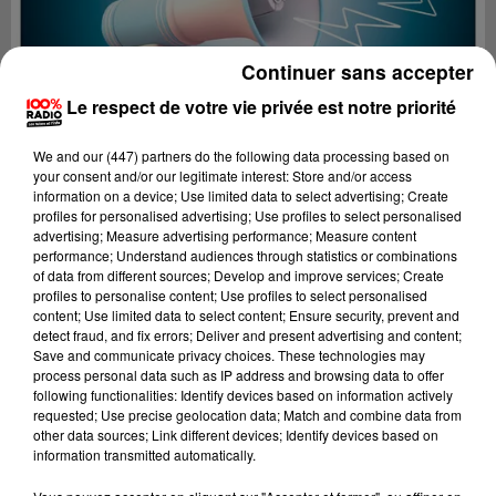
Continuer sans accepter
Le respect de votre vie privée est notre priorité
We and
our (447) partners
do the following data processing based on
your consent and/or our legitimate interest: Store and/or access
information on a device; Use limited data to select advertising; Create
profiles for personalised advertising; Use profiles to select personalised
advertising; Measure advertising performance; Measure content
performance; Understand audiences through statistics or combinations
of data from different sources; Develop and improve services; Create
profiles to personalise content; Use profiles to select personalised
content; Use limited data to select content; Ensure security, prevent and
Lecture (4 min 24 sec)
detect fraud, and fix errors; Deliver and present advertising and content;
Save and communicate privacy choices. These technologies may
process personal data such as IP address and browsing data to offer
following functionalities: Identify devices based on information actively
requested; Use precise geolocation data; Match and combine data from
100%
other data sources; Link different devices; Identify devices based on
information transmitted automatically.
100% Radio les infos du grand Toulouse