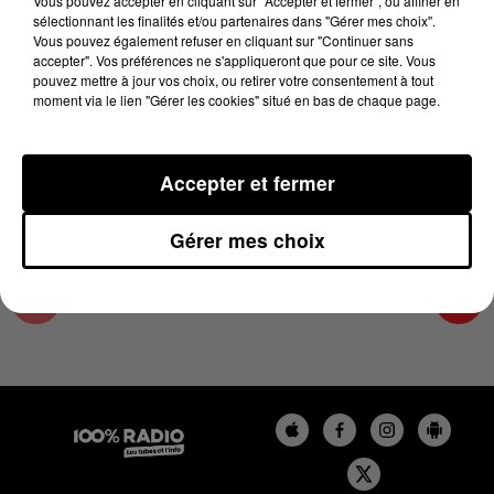
Vous pouvez accepter en cliquant sur "Accepter et fermer", ou affiner en
16 novembre 2023 - 4 min 24 sec
sélectionnant les finalités et/ou partenaires dans "Gérer mes choix".
Vous pouvez également refuser en cliquant sur "Continuer sans
LES INFOS DU GRAND TOULOUSE DU
accepter". Vos préférences ne s'appliqueront que pour ce site. Vous
16/11/2023 À 08H00
pouvez mettre à jour vos choix, ou retirer votre consentement à tout
moment via le lien "Gérer les cookies" situé en bas de chaque page.
Podcasts infos du grand Toulouse
Accepter et fermer
Gérer mes choix