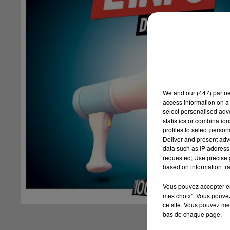
We and
our (447) partn
access information on a 
select personalised ad
statistics or combinatio
profiles to select person
Deliver and present adv
data such as IP address 
requested; Use precise g
based on information tra
Vous pouvez accepter en 
mes choix". Vous pouvez
ce site. Vous pouvez met
bas de chaque page.