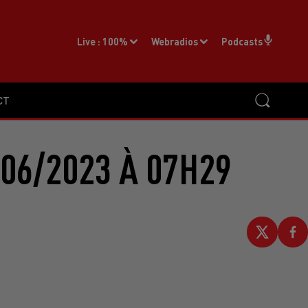
Live :
100%
Webradios
Podcasts
CT
06/2023 À 07H29