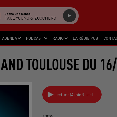
Senza Una Donna
PAUL YOUNG & ZUCCHERO
AGENDA
PODCAST
RADIO
LA RÉGIE PUB
CONTA
RAND TOULOUSE DU 16/
Lecture (4 min 9 sec)
100%