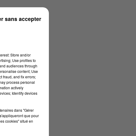
use
r sans accepter
erest: Store and/or
tising; Use profiles to
tand audiences through
personalise content; Use
 fraud, and fix errors;
 may process personal
mation actively
vices; Identify devices
rtenaires dans "Gérer
s'appliqueront que pour
les cookies" situé en