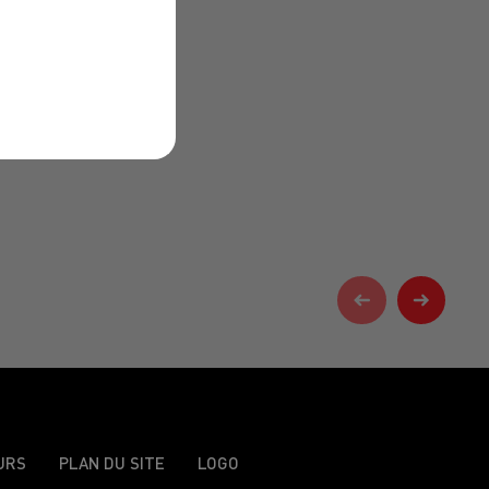
URS
PLAN DU SITE
LOGO