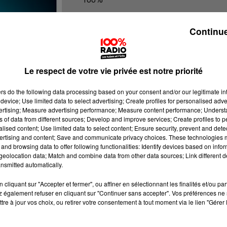
100% radio les infos du grand Toulo
Continue
Le respect de votre vie privée est notre priorité
ers
do the following data processing based on your consent and/or our legitimate int
device; Use limited data to select advertising; Create profiles for personalised adver
vertising; Measure advertising performance; Measure content performance; Unders
ns of data from different sources; Develop and improve services; Create profiles to 
alised content; Use limited data to select content; Ensure security, prevent and detect
ertising and content; Save and communicate privacy choices. These technologies
and browsing data to offer following functionalities: Identify devices based on infor
eolocation data; Match and combine data from other data sources; Link different de
nsmitted automatically.
cliquant sur "Accepter et fermer", ou affiner en sélectionnant les finalités et/ou pa
 également refuser en cliquant sur "Continuer sans accepter". Vos préférences ne 
tre à jour vos choix, ou retirer votre consentement à tout moment via le lien "Gérer 