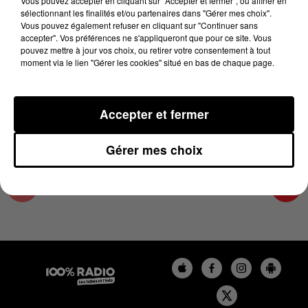
Vous pouvez accepter en cliquant sur "Accepter et fermer", ou affiner en
16 avril 2025 - 2 min 16 sec
sélectionnant les finalités et/ou partenaires dans "Gérer mes choix".
Vous pouvez également refuser en cliquant sur "Continuer sans
LES INFOS DU GRAND TOULOUSE DU
accepter". Vos préférences ne s'appliqueront que pour ce site. Vous
16/04/2025 À 12H00
pouvez mettre à jour vos choix, ou retirer votre consentement à tout
moment via le lien "Gérer les cookies" situé en bas de chaque page.
Podcasts infos du grand Toulouse
Accepter et fermer
Gérer mes choix