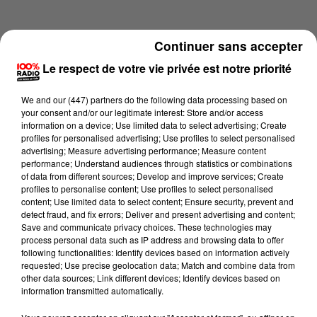
Continuer sans accepter
Le respect de votre vie privée est notre priorité
We and
our (447) partners
do the following data processing based on
your consent and/or our legitimate interest: Store and/or access
information on a device; Use limited data to select advertising; Create
profiles for personalised advertising; Use profiles to select personalised
advertising; Measure advertising performance; Measure content
performance; Understand audiences through statistics or combinations
of data from different sources; Develop and improve services; Create
profiles to personalise content; Use profiles to select personalised
content; Use limited data to select content; Ensure security, prevent and
Lecture (2 min 16 sec)
detect fraud, and fix errors; Deliver and present advertising and content;
Save and communicate privacy choices. These technologies may
process personal data such as IP address and browsing data to offer
following functionalities: Identify devices based on information actively
requested; Use precise geolocation data; Match and combine data from
100%
other data sources; Link different devices; Identify devices based on
information transmitted automatically.
100% Radio les infos du grand Toulouse