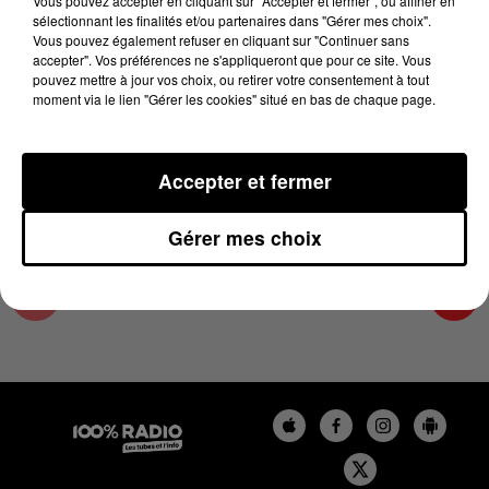
Vous pouvez accepter en cliquant sur "Accepter et fermer", ou affiner en
15 août 2024 - 4 min 26 sec
sélectionnant les finalités et/ou partenaires dans "Gérer mes choix".
Vous pouvez également refuser en cliquant sur "Continuer sans
LES INFOS DU GRAND TOULOUSE DU
accepter". Vos préférences ne s'appliqueront que pour ce site. Vous
15/08/2024 À 09H00
pouvez mettre à jour vos choix, ou retirer votre consentement à tout
moment via le lien "Gérer les cookies" situé en bas de chaque page.
Podcasts infos du grand Toulouse
Accepter et fermer
Gérer mes choix