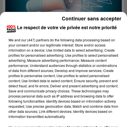
Continuer sans accepter
Le respect de votre vie privée est notre priorité
We and
our (447) partners
do the following data processing based on
your consent and/or our legitimate interest: Store and/or access
information on a device; Use limited data to select advertising; Create
profiles for personalised advertising; Use profiles to select personalised
advertising; Measure advertising performance; Measure content
performance; Understand audiences through statistics or combinations
of data from different sources; Develop and improve services; Create
profiles to personalise content; Use profiles to select personalised
content; Use limited data to select content; Ensure security, prevent and
Lecture (4 min 26 sec)
detect fraud, and fix errors; Deliver and present advertising and content;
Save and communicate privacy choices. These technologies may
process personal data such as IP address and browsing data to offer
following functionalities: Identify devices based on information actively
requested; Use precise geolocation data; Match and combine data from
100%
other data sources; Link different devices; Identify devices based on
information transmitted automatically.
100% Radio les infos du grand Toulouse