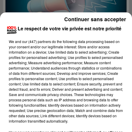
Continuer sans accepter
Le respect de votre vie privée est notre priorité
We and
our (447) partners
do the following data processing based on
your consent and/or our legitimate interest: Store and/or access
information on a device; Use limited data to select advertising; Create
profiles for personalised advertising; Use profiles to select personalised
advertising; Measure advertising performance; Measure content
performance; Understand audiences through statistics or combinations
of data from different sources; Develop and improve services; Create
profiles to personalise content; Use profiles to select personalised
content; Use limited data to select content; Ensure security, prevent and
Lecture (4 min 20 sec)
detect fraud, and fix errors; Deliver and present advertising and content;
Save and communicate privacy choices. These technologies may
process personal data such as IP address and browsing data to offer
following functionalities: Identify devices based on information actively
requested; Use precise geolocation data; Match and combine data from
100%
other data sources; Link different devices; Identify devices based on
information transmitted automatically.
100% Radio les infos du grand Toulouse