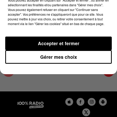
Vous pouvez accepter en cliquant sur "Accepter et fermer", ou affiner en
14 décembre 2023 - 4 min 20 sec
sélectionnant les finalités et/ou partenaires dans "Gérer mes choix".
Vous pouvez également refuser en cliquant sur "Continuer sans
LES INFOS DU GRAND TOULOUSE DU
accepter". Vos préférences ne s'appliqueront que pour ce site. Vous
14/12/2023 À 17H00
pouvez mettre à jour vos choix, ou retirer votre consentement à tout
moment via le lien "Gérer les cookies" situé en bas de chaque page.
Podcasts infos du grand Toulouse
Accepter et fermer
Gérer mes choix