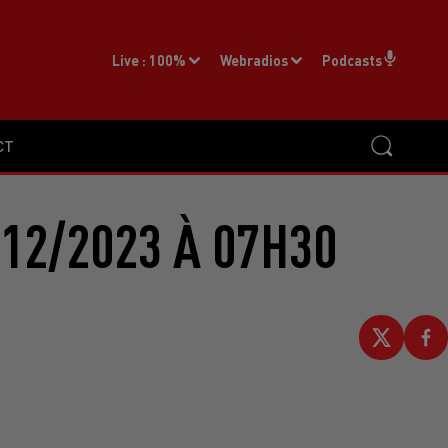
Live :
100%
Webradios
Podcasts
CT
12/2023 À 07H30