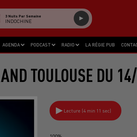
3 Nuits Par Semaine
INDOCHINE
AGENDA
PODCAST
RADIO
LA RÉGIE PUB
CONTA
RAND TOULOUSE DU 14/
Lecture (4 min 11 sec)
100%