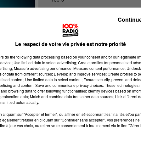
100% Radio les infos du grand Toul
Continue
Le respect de votre vie privée est notre priorité
ers
do the following data processing based on your consent and/or our legitimate int
device; Use limited data to select advertising; Create profiles for personalised adver
vertising; Measure advertising performance; Measure content performance; Unders
ns of data from different sources; Develop and improve services; Create profiles to 
alised content; Use limited data to select content; Ensure security, prevent and detect
ertising and content; Save and communicate privacy choices. These technologies
and browsing data to offer following functionalities: Identify devices based on infor
eolocation data; Match and combine data from other data sources; Link different de
nsmitted automatically.
cliquant sur "Accepter et fermer", ou affiner en sélectionnant les finalités et/ou pa
 également refuser en cliquant sur "Continuer sans accepter". Vos préférences ne 
tre à jour vos choix, ou retirer votre consentement à tout moment via le lien "Gérer 