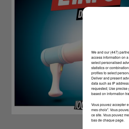
We and
our (447) partn
access information on a 
select personalised ad
statistics or combinatio
profiles to select person
Deliver and present adv
data such as IP address 
requested; Use precise g
based on information tra
Vous pouvez accepter en 
mes choix". Vous pouvez
ce site. Vous pouvez met
bas de chaque page.