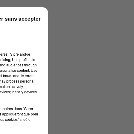
ouse
r sans accepter
erest: Store and/or
tising; Use profiles to
tand audiences through
personalise content; Use
 fraud, and fix errors;
 may process personal
mation actively
vices; Identify devices
rtenaires dans "Gérer
s'appliqueront que pour
les cookies" situé en