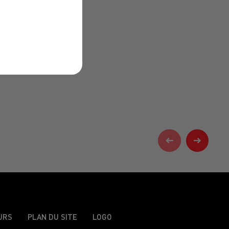
URS
PLAN DU SITE
LOGO