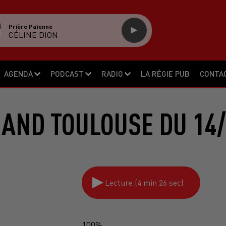
Prière Païenne
CÉLINE DION
AGENDA
PODCAST
RADIO
LA RÉGIE PUB
CONTA
RAND TOULOUSE DU 14/
Lecture (4 min 26 sec)
100%