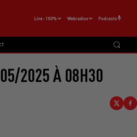
Live :
100%
Webradios
Podcasts
CT
05/2025 À 08H30