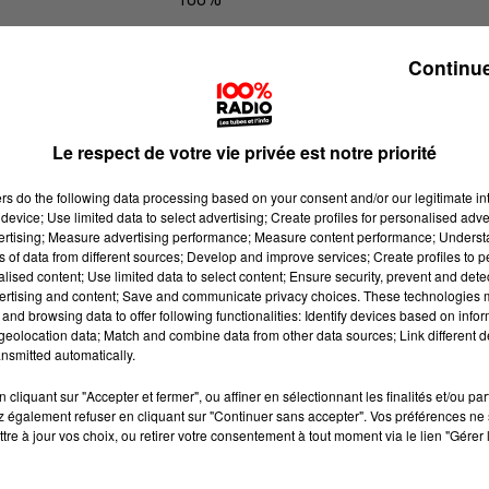
100% Radio les infos du grand Toul
Continue
Le respect de votre vie privée est notre priorité
ers
do the following data processing based on your consent and/or our legitimate int
device; Use limited data to select advertising; Create profiles for personalised adver
vertising; Measure advertising performance; Measure content performance; Unders
ns of data from different sources; Develop and improve services; Create profiles to 
alised content; Use limited data to select content; Ensure security, prevent and detect
ertising and content; Save and communicate privacy choices. These technologies
and browsing data to offer following functionalities: Identify devices based on infor
eolocation data; Match and combine data from other data sources; Link different de
nsmitted automatically.
cliquant sur "Accepter et fermer", ou affiner en sélectionnant les finalités et/ou pa
 également refuser en cliquant sur "Continuer sans accepter". Vos préférences ne 
tre à jour vos choix, ou retirer votre consentement à tout moment via le lien "Gérer 