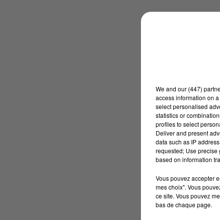
We and
our (447) partn
access information on a 
select personalised ad
statistics or combinatio
profiles to select person
Deliver and present adv
data such as IP address 
requested; Use precise g
based on information tra
Vous pouvez accepter en 
mes choix". Vous pouvez
ce site. Vous pouvez met
bas de chaque page.