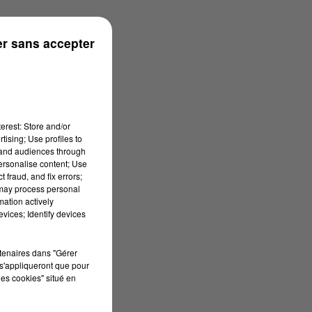
ouse
r sans accepter
erest: Store and/or
tising; Use profiles to
tand audiences through
personalise content; Use
 fraud, and fix errors;
 may process personal
mation actively
vices; Identify devices
rtenaires dans "Gérer
s'appliqueront que pour
les cookies" situé en