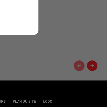
URS
PLAN DU SITE
LOGO