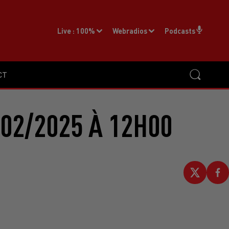
Live :
100%
Webradios
Podcasts
CT
02/2025 À 12H00