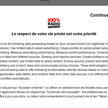
100% Radio les infos du grand Toul
Continue
Le respect de votre vie privée est notre priorité
ers
do the following data processing based on your consent and/or our legitimate int
device; Use limited data to select advertising; Create profiles for personalised adver
vertising; Measure advertising performance; Measure content performance; Unders
ns of data from different sources; Develop and improve services; Create profiles to 
alised content; Use limited data to select content; Ensure security, prevent and detect
ertising and content; Save and communicate privacy choices. These technologies
and browsing data to offer following functionalities: Identify devices based on infor
eolocation data; Match and combine data from other data sources; Link different de
nsmitted automatically.
cliquant sur "Accepter et fermer", ou affiner en sélectionnant les finalités et/ou pa
 également refuser en cliquant sur "Continuer sans accepter". Vos préférences ne 
tre à jour vos choix, ou retirer votre consentement à tout moment via le lien "Gérer 