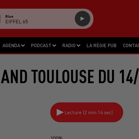
Blue
EIFFEL 65
AGENDA
PODCAST
RADIO
LA RÉGIE PUB
CONTA
RAND TOULOUSE DU 14/
Lecture (2 min 14 sec)
100%