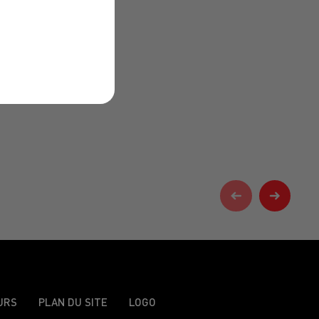
URS
PLAN DU SITE
LOGO