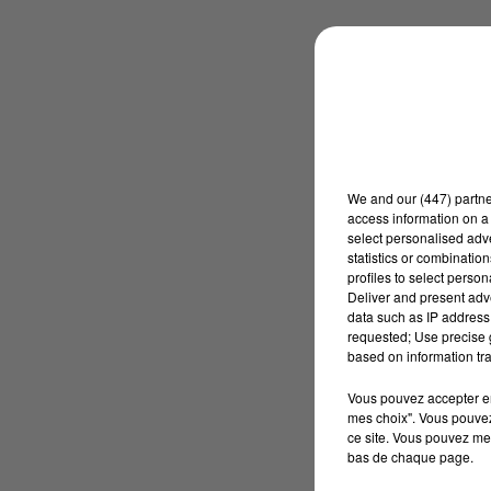
We and
our (447) partn
access information on a 
select personalised ad
statistics or combinatio
profiles to select person
Deliver and present adv
data such as IP address 
requested; Use precise g
based on information tra
Vous pouvez accepter en 
mes choix". Vous pouvez
ce site. Vous pouvez met
bas de chaque page.