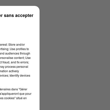
ouse
r sans accepter
erest: Store and/or
tising; Use profiles to
tand audiences through
personalise content; Use
 fraud, and fix errors;
 may process personal
mation actively
vices; Identify devices
rtenaires dans "Gérer
s'appliqueront que pour
les cookies" situé en