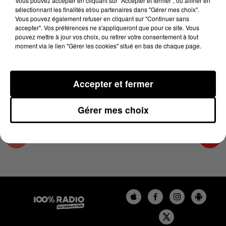
Vous pouvez accepter en cliquant sur "Accepter et fermer", ou affiner en
14 février 2025 - 4 min 17 sec
sélectionnant les finalités et/ou partenaires dans "Gérer mes choix".
Vous pouvez également refuser en cliquant sur "Continuer sans
LES INFOS DU GRAND TOULOUSE DU
accepter". Vos préférences ne s'appliqueront que pour ce site. Vous
14/02/2025 À 07H31
pouvez mettre à jour vos choix, ou retirer votre consentement à tout
moment via le lien "Gérer les cookies" situé en bas de chaque page.
Podcasts infos du grand Toulouse
Accepter et fermer
Gérer mes choix