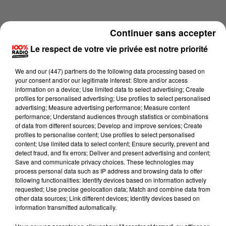
Continuer sans accepter
Le respect de votre vie privée est notre priorité
We and
our (447) partners
do the following data processing based on
your consent and/or our legitimate interest: Store and/or access
information on a device; Use limited data to select advertising; Create
profiles for personalised advertising; Use profiles to select personalised
advertising; Measure advertising performance; Measure content
performance; Understand audiences through statistics or combinations
of data from different sources; Develop and improve services; Create
profiles to personalise content; Use profiles to select personalised
content; Use limited data to select content; Ensure security, prevent and
Lecture (4 min 17 sec)
detect fraud, and fix errors; Deliver and present advertising and content;
Save and communicate privacy choices. These technologies may
process personal data such as IP address and browsing data to offer
following functionalities: Identify devices based on information actively
requested; Use precise geolocation data; Match and combine data from
100%
other data sources; Link different devices; Identify devices based on
information transmitted automatically.
100% Radio les infos du grand Toulouse