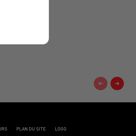
URS
PLAN DU SITE
LOGO