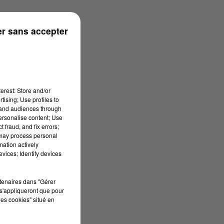
ouse
r sans accepter
erest: Store and/or
tising; Use profiles to
tand audiences through
personalise content; Use
 fraud, and fix errors;
 may process personal
mation actively
vices; Identify devices
rtenaires dans "Gérer
s'appliqueront que pour
les cookies" situé en