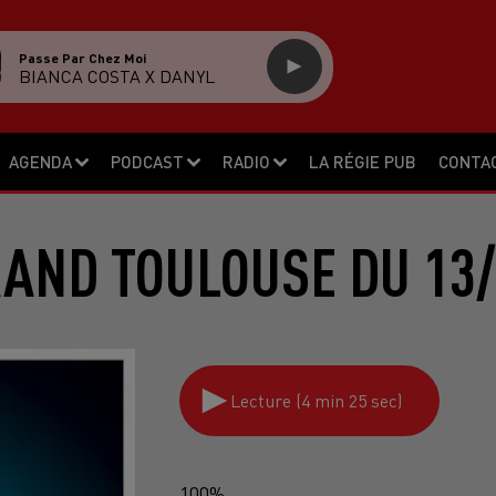
Passe Par Chez Moi
BIANCA COSTA X DANYL
AGENDA
PODCAST
RADIO
LA RÉGIE PUB
CONTA
RAND TOULOUSE DU 13/
Lecture (4 min 25 sec)
100%