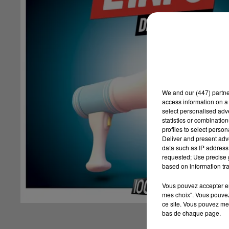
We and
our (447) partn
access information on a 
select personalised ad
statistics or combinatio
profiles to select person
Deliver and present adv
data such as IP address 
requested; Use precise g
based on information tra
Vous pouvez accepter en 
mes choix". Vous pouvez
ce site. Vous pouvez met
bas de chaque page.