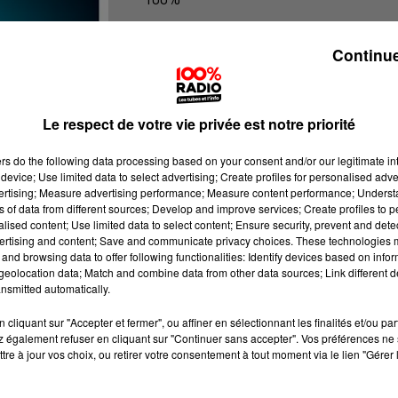
100% Radio les infos du grand Toul
Continue
Le respect de votre vie privée est notre priorité
ers
do the following data processing based on your consent and/or our legitimate int
device; Use limited data to select advertising; Create profiles for personalised adver
vertising; Measure advertising performance; Measure content performance; Unders
ns of data from different sources; Develop and improve services; Create profiles to 
alised content; Use limited data to select content; Ensure security, prevent and detect
ertising and content; Save and communicate privacy choices. These technologies
and browsing data to offer following functionalities: Identify devices based on infor
eolocation data; Match and combine data from other data sources; Link different de
nsmitted automatically.
cliquant sur "Accepter et fermer", ou affiner en sélectionnant les finalités et/ou pa
 également refuser en cliquant sur "Continuer sans accepter". Vos préférences ne 
tre à jour vos choix, ou retirer votre consentement à tout moment via le lien "Gérer 