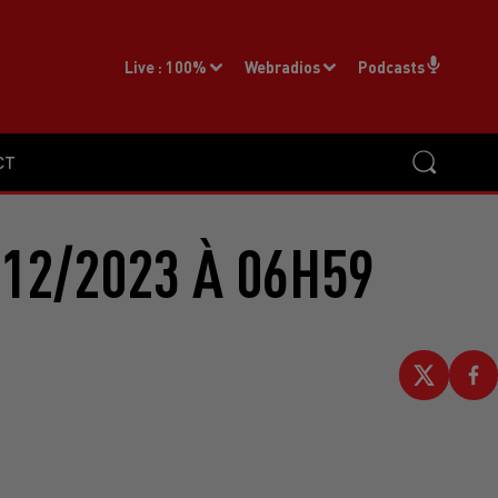
Live :
100%
Webradios
Podcasts
CT
12/2023 À 06H59