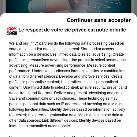
Continuer sans accepter
Le respect de votre vie privée est notre priorité
We and
our (447) partners
do the following data processing based on
your consent and/or our legitimate interest: Store and/or access
information on a device; Use limited data to select advertising; Create
profiles for personalised advertising; Use profiles to select personalised
advertising; Measure advertising performance; Measure content
performance; Understand audiences through statistics or combinations
of data from different sources; Develop and improve services; Create
profiles to personalise content; Use profiles to select personalised
content; Use limited data to select content; Ensure security, prevent and
Lecture (4 min 25 sec)
detect fraud, and fix errors; Deliver and present advertising and content;
Save and communicate privacy choices. These technologies may
process personal data such as IP address and browsing data to offer
following functionalities: Identify devices based on information actively
requested; Use precise geolocation data; Match and combine data from
100%
other data sources; Link different devices; Identify devices based on
information transmitted automatically.
100% Radio les infos du grand Toulouse