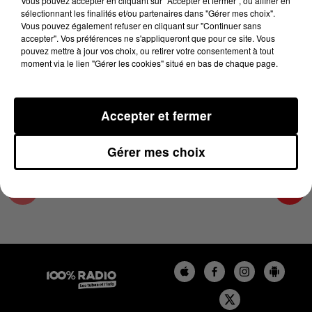
Vous pouvez accepter en cliquant sur "Accepter et fermer", ou affiner en
13 novembre 2023 - 4 min 25 sec
sélectionnant les finalités et/ou partenaires dans "Gérer mes choix".
Vous pouvez également refuser en cliquant sur "Continuer sans
LES INFOS DU GRAND TOULOUSE DU
accepter". Vos préférences ne s'appliqueront que pour ce site. Vous
13/11/2023 À 07H00
pouvez mettre à jour vos choix, ou retirer votre consentement à tout
moment via le lien "Gérer les cookies" situé en bas de chaque page.
Podcasts infos du grand Toulouse
Accepter et fermer
Gérer mes choix