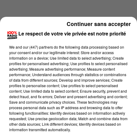
Continuer sans accepter
Le respect de votre vie privée est notre priorité
We and
our (447) partners
do the following data processing based on
your consent and/or our legitimate interest: Store and/or access
information on a device; Use limited data to select advertising; Create
profiles for personalised advertising; Use profiles to select personalised
advertising; Measure advertising performance; Measure content
performance; Understand audiences through statistics or combinations
of data from different sources; Develop and improve services; Create
profiles to personalise content; Use profiles to select personalised
content; Use limited data to select content; Ensure security, prevent and
Lecture (3 min 52 sec)
detect fraud, and fix errors; Deliver and present advertising and content;
Save and communicate privacy choices. These technologies may
process personal data such as IP address and browsing data to offer
following functionalities: Identify devices based on information actively
100%
requested; Use precise geolocation data; Match and combine data from
other data sources; Link different devices; Identify devices based on
Les infos du grand Toulouse du 13/05/2026 à
information transmitted automatically.