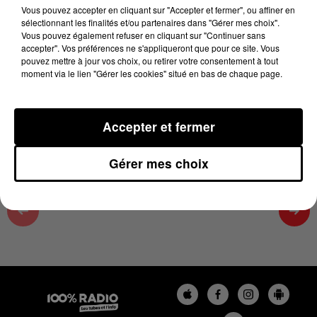
18h01
Vous pouvez accepter en cliquant sur "Accepter et fermer", ou affiner en
sélectionnant les finalités et/ou partenaires dans "Gérer mes choix".
13 mai 2026 - 3 min 52 sec
Vous pouvez également refuser en cliquant sur "Continuer sans
accepter". Vos préférences ne s'appliqueront que pour ce site. Vous
LES INFOS DU GRAND TOULOUSE DU
pouvez mettre à jour vos choix, ou retirer votre consentement à tout
13/05/2026 À 18H01
moment via le lien "Gérer les cookies" situé en bas de chaque page.
Podcasts infos du grand Toulouse
Accepter et fermer
Gérer mes choix