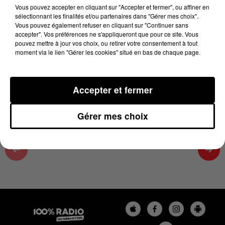
12h00
Vous pouvez accepter en cliquant sur "Accepter et fermer", ou affiner en
sélectionnant les finalités et/ou partenaires dans "Gérer mes choix".
13 mai 2026 - 3 min 10 sec
Vous pouvez également refuser en cliquant sur "Continuer sans
accepter". Vos préférences ne s'appliqueront que pour ce site. Vous
LES INFOS DU GRAND TOULOUSE DU
pouvez mettre à jour vos choix, ou retirer votre consentement à tout
13/05/2026 À 12H00
moment via le lien "Gérer les cookies" situé en bas de chaque page.
Podcasts infos du grand Toulouse
Accepter et fermer
Gérer mes choix