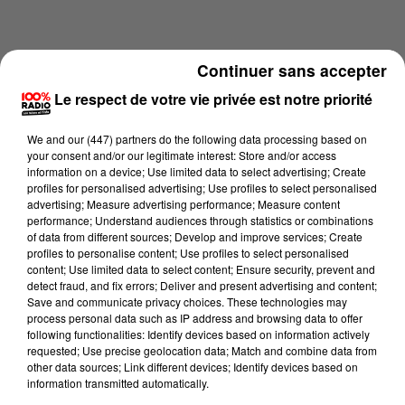
Continuer sans accepter
Le respect de votre vie privée est notre priorité
We and
our (447) partners
do the following data processing based on
your consent and/or our legitimate interest: Store and/or access
information on a device; Use limited data to select advertising; Create
profiles for personalised advertising; Use profiles to select personalised
advertising; Measure advertising performance; Measure content
performance; Understand audiences through statistics or combinations
of data from different sources; Develop and improve services; Create
profiles to personalise content; Use profiles to select personalised
content; Use limited data to select content; Ensure security, prevent and
Lecture (3 min 10 sec)
detect fraud, and fix errors; Deliver and present advertising and content;
Save and communicate privacy choices. These technologies may
process personal data such as IP address and browsing data to offer
following functionalities: Identify devices based on information actively
100%
requested; Use precise geolocation data; Match and combine data from
other data sources; Link different devices; Identify devices based on
Les infos du grand Toulouse du 13/05/2026 à
information transmitted automatically.