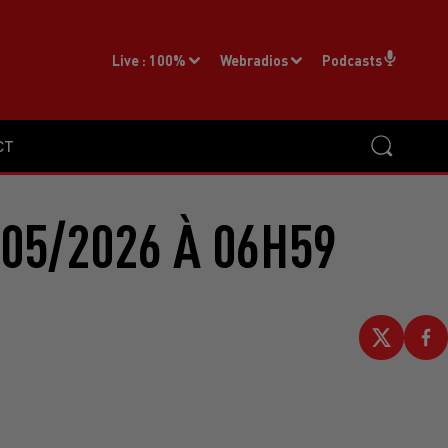
Live :
100%
Webradios
Podcasts
CT
05/2026 À 06H59