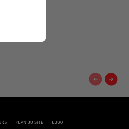
URS
PLAN DU SITE
LOGO