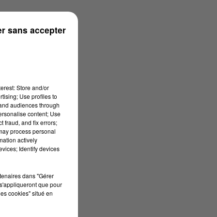
05/2026 à 06h59
r sans accepter
erest: Store and/or
tising; Use profiles to
tand audiences through
personalise content; Use
 fraud, and fix errors;
 may process personal
mation actively
vices; Identify devices
rtenaires dans "Gérer
s'appliqueront que pour
les cookies" situé en