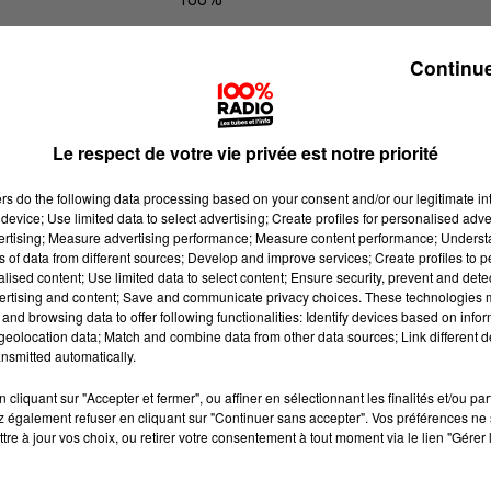
Les infos du grand Toulouse du 13/
Continue
Le respect de votre vie privée est notre priorité
ers
do the following data processing based on your consent and/or our legitimate int
device; Use limited data to select advertising; Create profiles for personalised adver
vertising; Measure advertising performance; Measure content performance; Unders
ns of data from different sources; Develop and improve services; Create profiles to 
alised content; Use limited data to select content; Ensure security, prevent and detect
ertising and content; Save and communicate privacy choices. These technologies
and browsing data to offer following functionalities: Identify devices based on infor
eolocation data; Match and combine data from other data sources; Link different de
nsmitted automatically.
cliquant sur "Accepter et fermer", ou affiner en sélectionnant les finalités et/ou pa
 également refuser en cliquant sur "Continuer sans accepter". Vos préférences ne 
tre à jour vos choix, ou retirer votre consentement à tout moment via le lien "Gérer 