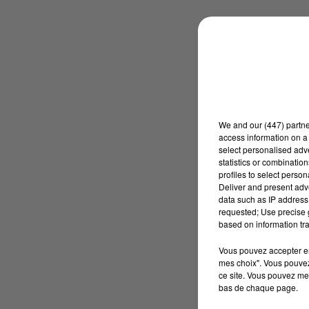
We and
our (447) partn
access information on a 
select personalised ad
statistics or combinatio
profiles to select person
Deliver and present adv
data such as IP address 
requested; Use precise g
based on information tra
Vous pouvez accepter en 
mes choix". Vous pouvez
ce site. Vous pouvez met
bas de chaque page.