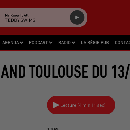
Mr Know It All
TEDDY SWIMS
AGENDA
PODCAST
RADIO
LA RÉGIE PUB
CONTA
RAND TOULOUSE DU 13/
Lecture (4 min 11 sec)
100%