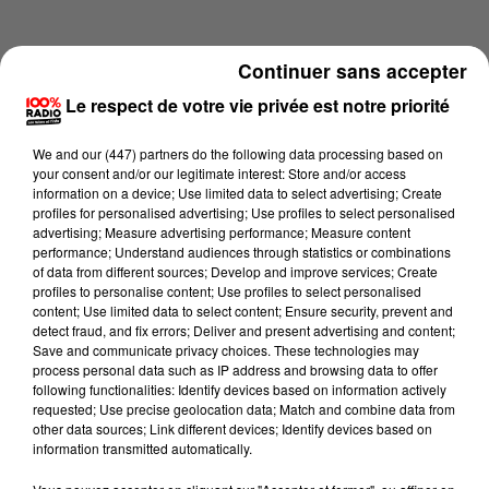
Continuer sans accepter
Le respect de votre vie privée est notre priorité
We and
our (447) partners
do the following data processing based on
your consent and/or our legitimate interest: Store and/or access
information on a device; Use limited data to select advertising; Create
profiles for personalised advertising; Use profiles to select personalised
advertising; Measure advertising performance; Measure content
performance; Understand audiences through statistics or combinations
of data from different sources; Develop and improve services; Create
profiles to personalise content; Use profiles to select personalised
content; Use limited data to select content; Ensure security, prevent and
Lecture (2 min 15 sec)
detect fraud, and fix errors; Deliver and present advertising and content;
Save and communicate privacy choices. These technologies may
process personal data such as IP address and browsing data to offer
following functionalities: Identify devices based on information actively
requested; Use precise geolocation data; Match and combine data from
100%
other data sources; Link different devices; Identify devices based on
information transmitted automatically.
100% Radio les infos du grand Toulouse