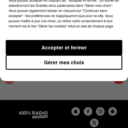
Vous pouvez accepter en cliquant sur "Accepter et fermer", ou affiner en
13 mai 2025 - 2 min 15 sec
sélectionnant les finalités et/ou partenaires dans "Gérer mes choix".
Vous pouvez également refuser en cliquant sur "Continuer sans
LES INFOS DU GRAND TOULOUSE DU
accepter". Vos préférences ne s'appliqueront que pour ce site. Vous
13/05/2025 À 12H01
pouvez mettre à jour vos choix, ou retirer votre consentement à tout
moment via le lien "Gérer les cookies" situé en bas de chaque page.
Podcasts infos du grand Toulouse
Accepter et fermer
Gérer mes choix