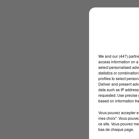
We and
our (447) partn
access information on a 
select personalised ad
statistics or combinatio
profiles to select person
Deliver and present adv
data such as IP address 
requested; Use precise g
based on information tra
Vous pouvez accepter en 
mes choix". Vous pouvez
ce site. Vous pouvez met
bas de chaque page.