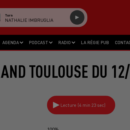
Torn
NATHALIE IMBRUGLIA
AGENDA
PODCAST
RADIO
LA RÉGIE PUB
CONTA
RAND TOULOUSE DU 12/
Lecture (4 min 23 sec)
100%