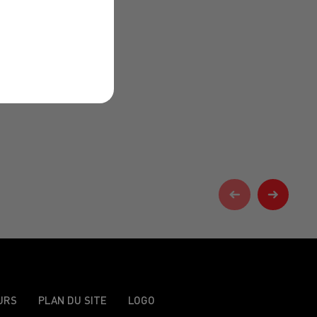
URS
PLAN DU SITE
LOGO