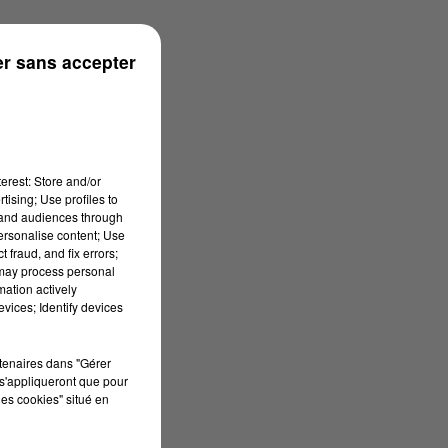
ouse
r sans accepter
erest: Store and/or
tising; Use profiles to
tand audiences through
personalise content; Use
 fraud, and fix errors;
 may process personal
mation actively
vices; Identify devices
rtenaires dans "Gérer
s'appliqueront que pour
les cookies" situé en