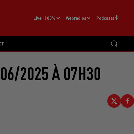
Live :
100%
Webradios
Podcasts
CT
06/2025 À 07H30