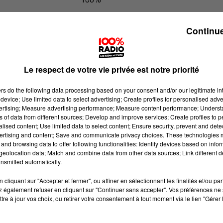
100% Radio les infos du grand Toul
Continue
Le respect de votre vie privée est notre priorité
ers
do the following data processing based on your consent and/or our legitimate int
device; Use limited data to select advertising; Create profiles for personalised adver
vertising; Measure advertising performance; Measure content performance; Unders
ns of data from different sources; Develop and improve services; Create profiles to 
alised content; Use limited data to select content; Ensure security, prevent and detect
ertising and content; Save and communicate privacy choices. These technologies
and browsing data to offer following functionalities: Identify devices based on infor
eolocation data; Match and combine data from other data sources; Link different de
nsmitted automatically.
cliquant sur "Accepter et fermer", ou affiner en sélectionnant les finalités et/ou pa
 également refuser en cliquant sur "Continuer sans accepter". Vos préférences ne 
tre à jour vos choix, ou retirer votre consentement à tout moment via le lien "Gérer 