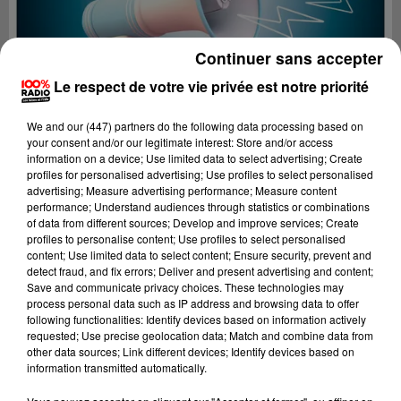
Continuer sans accepter
Le respect de votre vie privée est notre priorité
We and
our (447) partners
do the following data processing based on
your consent and/or our legitimate interest: Store and/or access
information on a device; Use limited data to select advertising; Create
profiles for personalised advertising; Use profiles to select personalised
advertising; Measure advertising performance; Measure content
performance; Understand audiences through statistics or combinations
of data from different sources; Develop and improve services; Create
profiles to personalise content; Use profiles to select personalised
content; Use limited data to select content; Ensure security, prevent and
Lecture (4 min 40 sec)
detect fraud, and fix errors; Deliver and present advertising and content;
Save and communicate privacy choices. These technologies may
process personal data such as IP address and browsing data to offer
following functionalities: Identify devices based on information actively
requested; Use precise geolocation data; Match and combine data from
100%
other data sources; Link different devices; Identify devices based on
information transmitted automatically.
100% Radio les infos du grand Toulouse