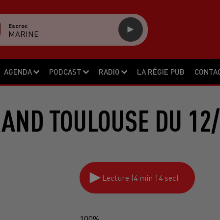
Escroc
MARINE
AGENDA
PODCAST
RADIO
LA RÉGIE PUB
CONTA
RAND TOULOUSE DU 12/
Lecture (4 min 14 sec)
100%