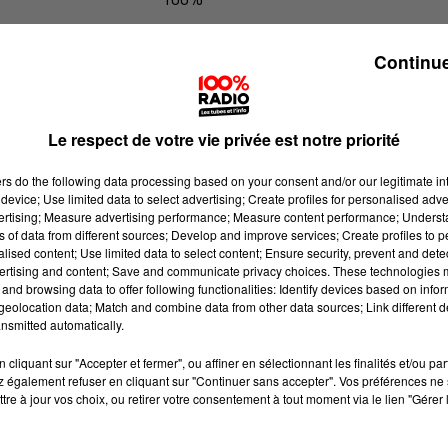
100% Radio les infos du grand Toul
Continue
Le respect de votre vie privée est notre priorité
ers
do the following data processing based on your consent and/or our legitimate int
device; Use limited data to select advertising; Create profiles for personalised adver
vertising; Measure advertising performance; Measure content performance; Unders
ns of data from different sources; Develop and improve services; Create profiles to 
alised content; Use limited data to select content; Ensure security, prevent and detect
ertising and content; Save and communicate privacy choices. These technologies
and browsing data to offer following functionalities: Identify devices based on infor
eolocation data; Match and combine data from other data sources; Link different de
nsmitted automatically.
cliquant sur "Accepter et fermer", ou affiner en sélectionnant les finalités et/ou pa
 également refuser en cliquant sur "Continuer sans accepter". Vos préférences ne 
tre à jour vos choix, ou retirer votre consentement à tout moment via le lien "Gérer 