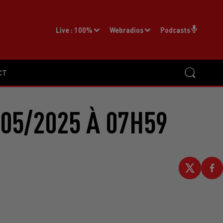
Live :
100%
Webradios
Podcasts
CT
05/2025 À 07H59