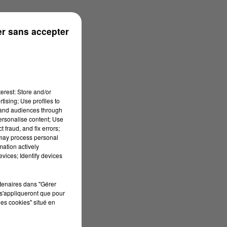
ouse
r sans accepter
erest: Store and/or
tising; Use profiles to
tand audiences through
personalise content; Use
 fraud, and fix errors;
 may process personal
mation actively
vices; Identify devices
rtenaires dans "Gérer
s'appliqueront que pour
les cookies" situé en