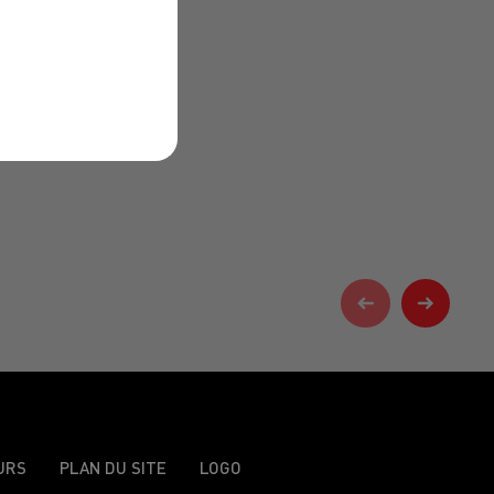
URS
PLAN DU SITE
LOGO