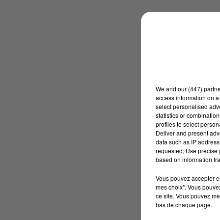
We and
our (447) partn
access information on a 
select personalised ad
statistics or combinatio
profiles to select person
Deliver and present adv
data such as IP address 
requested; Use precise g
based on information tra
Vous pouvez accepter en 
mes choix". Vous pouvez
ce site. Vous pouvez met
bas de chaque page.