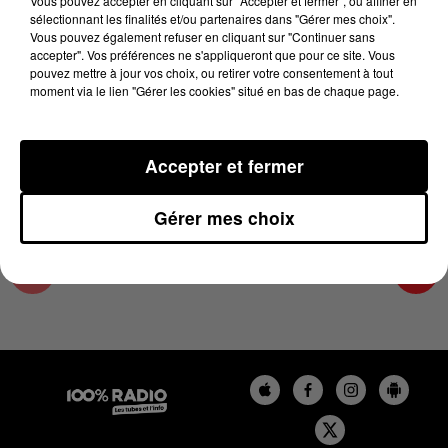
Vous pouvez accepter en cliquant sur "Accepter et fermer", ou affiner en
11 novembre 2024 - 4 min 19 sec
sélectionnant les finalités et/ou partenaires dans "Gérer mes choix".
Vous pouvez également refuser en cliquant sur "Continuer sans
LES INFOS DU GRAND TOULOUSE DU
accepter". Vos préférences ne s'appliqueront que pour ce site. Vous
11/11/2024 À 09H00
pouvez mettre à jour vos choix, ou retirer votre consentement à tout
moment via le lien "Gérer les cookies" situé en bas de chaque page.
Podcasts infos du grand Toulouse
Accepter et fermer
Gérer mes choix