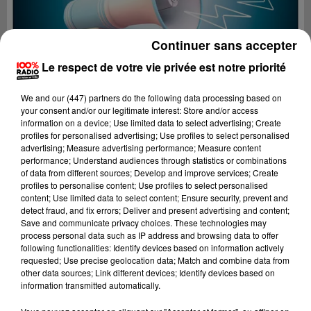
Continuer sans accepter
Le respect de votre vie privée est notre priorité
We and
our (447) partners
do the following data processing based on
your consent and/or our legitimate interest: Store and/or access
information on a device; Use limited data to select advertising; Create
profiles for personalised advertising; Use profiles to select personalised
advertising; Measure advertising performance; Measure content
performance; Understand audiences through statistics or combinations
of data from different sources; Develop and improve services; Create
profiles to personalise content; Use profiles to select personalised
content; Use limited data to select content; Ensure security, prevent and
Lecture (4 min 19 sec)
detect fraud, and fix errors; Deliver and present advertising and content;
Save and communicate privacy choices. These technologies may
process personal data such as IP address and browsing data to offer
following functionalities: Identify devices based on information actively
requested; Use precise geolocation data; Match and combine data from
100%
other data sources; Link different devices; Identify devices based on
information transmitted automatically.
100% Radio les infos du grand Toulouse