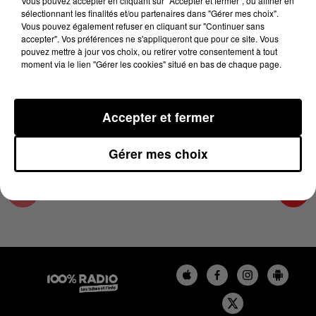
Vous pouvez accepter en cliquant sur "Accepter et fermer", ou affiner en
11 septembre 2025 - 4 min 15 sec
sélectionnant les finalités et/ou partenaires dans "Gérer mes choix".
Vous pouvez également refuser en cliquant sur "Continuer sans
LES INFOS DU GRAND TOULOUSE DU
accepter". Vos préférences ne s'appliqueront que pour ce site. Vous
11/09/2025 À 07H59
pouvez mettre à jour vos choix, ou retirer votre consentement à tout
moment via le lien "Gérer les cookies" situé en bas de chaque page.
Podcasts infos du grand Toulouse
Accepter et fermer
Gérer mes choix