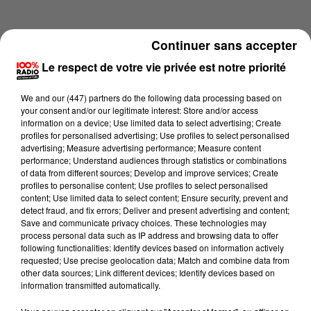
Continuer sans accepter
Le respect de votre vie privée est notre priorité
We and
our (447) partners
do the following data processing based on
your consent and/or our legitimate interest: Store and/or access
information on a device; Use limited data to select advertising; Create
profiles for personalised advertising; Use profiles to select personalised
advertising; Measure advertising performance; Measure content
performance; Understand audiences through statistics or combinations
of data from different sources; Develop and improve services; Create
profiles to personalise content; Use profiles to select personalised
content; Use limited data to select content; Ensure security, prevent and
Lecture (4 min 15 sec)
detect fraud, and fix errors; Deliver and present advertising and content;
Save and communicate privacy choices. These technologies may
process personal data such as IP address and browsing data to offer
following functionalities: Identify devices based on information actively
requested; Use precise geolocation data; Match and combine data from
100%
other data sources; Link different devices; Identify devices based on
information transmitted automatically.
100% Radio les infos du grand Toulouse