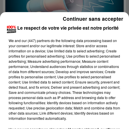
Continuer sans accepter
Le respect de votre vie privée est notre priorité
We and
our (447) partners
do the following data processing based on
your consent and/or our legitimate interest: Store and/or access
information on a device; Use limited data to select advertising; Create
profiles for personalised advertising; Use profiles to select personalised
advertising; Measure advertising performance; Measure content
performance; Understand audiences through statistics or combinations
of data from different sources; Develop and improve services; Create
profiles to personalise content; Use profiles to select personalised
content; Use limited data to select content; Ensure security, prevent and
Lecture (2 min 23 sec)
detect fraud, and fix errors; Deliver and present advertising and content;
Save and communicate privacy choices. These technologies may
process personal data such as IP address and browsing data to offer
following functionalities: Identify devices based on information actively
requested; Use precise geolocation data; Match and combine data from
100%
other data sources; Link different devices; Identify devices based on
information transmitted automatically.
100% Radio les infos du grand Toulouse