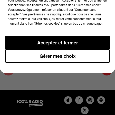
Vous pouvez accepter en cliquant sur "Accepter et fermer", ou affiner en
11 juin 2024 - 2 min 23 sec
sélectionnant les finalités et/ou partenaires dans "Gérer mes choix".
Vous pouvez également refuser en cliquant sur "Continuer sans
LES INFOS DU GRAND TOULOUSE DU
accepter". Vos préférences ne s'appliqueront que pour ce site. Vous
11/06/2024 À 15H00
pouvez mettre à jour vos choix, ou retirer votre consentement à tout
moment via le lien "Gérer les cookies" situé en bas de chaque page.
Podcasts infos du grand Toulouse
Accepter et fermer
Gérer mes choix