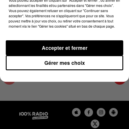
Vous pouvez accepter en cliquant sur "Accepter et fermer", ou affiner en
10 mai 2023 - 3 min 16 sec
sélectionnant les finalités et/ou partenaires dans "Gérer mes choix".
Vous pouvez également refuser en cliquant sur "Continuer sans
LES INFOS DU GRAND TOULOUSE DU
accepter". Vos préférences ne s'appliqueront que pour ce site. Vous
10/05/2023 À 12H00
pouvez mettre à jour vos choix, ou retirer votre consentement à tout
moment via le lien "Gérer les cookies" situé en bas de chaque page.
Podcasts infos du grand Toulouse
Accepter et fermer
Gérer mes choix