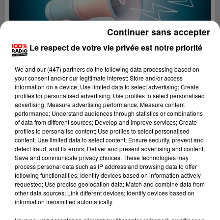
Continuer sans accepter
Le respect de votre vie privée est notre priorité
We and
our (447) partners
do the following data processing based on
your consent and/or our legitimate interest: Store and/or access
information on a device; Use limited data to select advertising; Create
profiles for personalised advertising; Use profiles to select personalised
advertising; Measure advertising performance; Measure content
performance; Understand audiences through statistics or combinations
of data from different sources; Develop and improve services; Create
profiles to personalise content; Use profiles to select personalised
content; Use limited data to select content; Ensure security, prevent and
Lecture (3 min 16 sec)
detect fraud, and fix errors; Deliver and present advertising and content;
Save and communicate privacy choices. These technologies may
process personal data such as IP address and browsing data to offer
following functionalities: Identify devices based on information actively
requested; Use precise geolocation data; Match and combine data from
100%
other data sources; Link different devices; Identify devices based on
information transmitted automatically.
Les infos du grand Toulouse