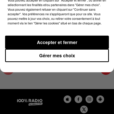
Vous pouvez accepter en cliquant sur "Accepter et fermer", ou affiner en
9 mai 2024 - 4 min 23 sec
sélectionnant les finalités et/ou partenaires dans "Gérer mes choix".
Vous pouvez également refuser en cliquant sur "Continuer sans
LES INFOS DU GRAND TOULOUSE DU
accepter". Vos préférences ne s'appliqueront que pour ce site. Vous
09/05/2024 À 08H59
pouvez mettre à jour vos choix, ou retirer votre consentement à tout
moment via le lien "Gérer les cookies" situé en bas de chaque page.
Podcasts infos du grand Toulouse
Accepter et fermer
Gérer mes choix