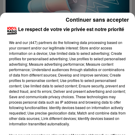
Continuer sans accepter
Le respect de votre vie privée est notre priorité
We and
our (447) partners
do the following data processing based on
your consent and/or our legitimate interest: Store and/or access
information on a device; Use limited data to select advertising; Create
profiles for personalised advertising; Use profiles to select personalised
advertising; Measure advertising performance; Measure content
performance; Understand audiences through statistics or combinations
of data from different sources; Develop and improve services; Create
profiles to personalise content; Use profiles to select personalised
content; Use limited data to select content; Ensure security, prevent and
Lecture (4 min 23 sec)
detect fraud, and fix errors; Deliver and present advertising and content;
Save and communicate privacy choices. These technologies may
process personal data such as IP address and browsing data to offer
following functionalities: Identify devices based on information actively
requested; Use precise geolocation data; Match and combine data from
100%
other data sources; Link different devices; Identify devices based on
information transmitted automatically.
100% Radio les infos du grand Toulouse