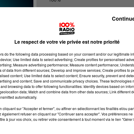
100% Radio les infos du grand Toul
Continue
Le respect de votre vie privée est notre priorité
ers
do the following data processing based on your consent and/or our legitimate int
device; Use limited data to select advertising; Create profiles for personalised adver
vertising; Measure advertising performance; Measure content performance; Unders
ns of data from different sources; Develop and improve services; Create profiles to 
alised content; Use limited data to select content; Ensure security, prevent and detect
ertising and content; Save and communicate privacy choices. These technologies
and browsing data to offer following functionalities: Identify devices based on infor
eolocation data; Match and combine data from other data sources; Link different de
nsmitted automatically.
cliquant sur "Accepter et fermer", ou affiner en sélectionnant les finalités et/ou pa
 également refuser en cliquant sur "Continuer sans accepter". Vos préférences ne 
tre à jour vos choix, ou retirer votre consentement à tout moment via le lien "Gérer 