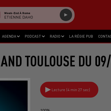
Week-End À Rome
ETIENNE DAHO
AGENDA
PODCAST
RADIO
LA RÉGIE PUB
CONTA
RAND TOULOUSE DU 09/
Lecture (4 min 27 sec)
100%