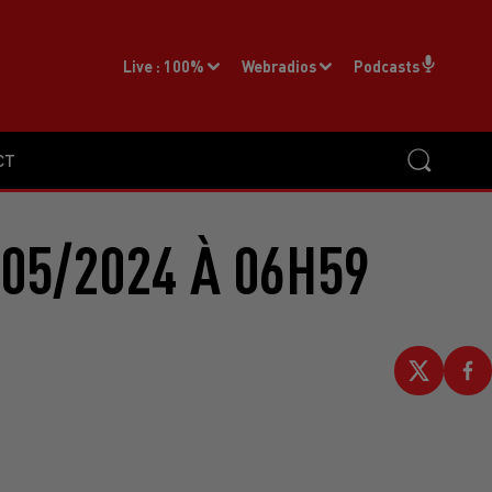
Live :
100%
Webradios
Podcasts
CT
05/2024 À 06H59