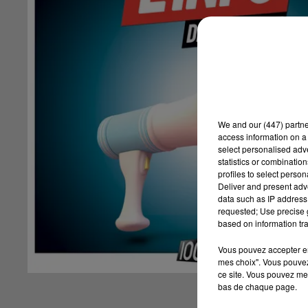
We and
our (447) partn
access information on a 
select personalised ad
statistics or combinatio
profiles to select person
Deliver and present adv
data such as IP address 
requested; Use precise g
based on information tra
Vous pouvez accepter en 
mes choix". Vous pouvez
ce site. Vous pouvez met
bas de chaque page.