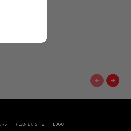
URS
PLAN DU SITE
LOGO