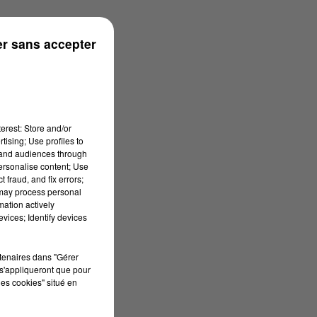
ouse
r sans accepter
erest: Store and/or
tising; Use profiles to
tand audiences through
personalise content; Use
 fraud, and fix errors;
 may process personal
mation actively
vices; Identify devices
rtenaires dans "Gérer
s'appliqueront que pour
les cookies" situé en