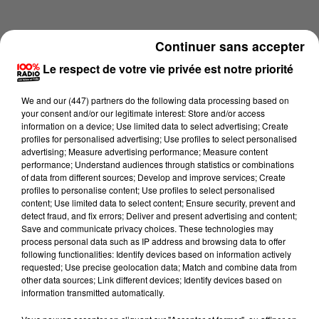
Continuer sans accepter
Le respect de votre vie privée est notre priorité
We and
our (447) partners
do the following data processing based on
your consent and/or our legitimate interest: Store and/or access
information on a device; Use limited data to select advertising; Create
profiles for personalised advertising; Use profiles to select personalised
advertising; Measure advertising performance; Measure content
performance; Understand audiences through statistics or combinations
of data from different sources; Develop and improve services; Create
profiles to personalise content; Use profiles to select personalised
content; Use limited data to select content; Ensure security, prevent and
Lecture (4 min 13 sec)
detect fraud, and fix errors; Deliver and present advertising and content;
Save and communicate privacy choices. These technologies may
process personal data such as IP address and browsing data to offer
following functionalities: Identify devices based on information actively
requested; Use precise geolocation data; Match and combine data from
100%
other data sources; Link different devices; Identify devices based on
information transmitted automatically.
100% Radio les infos du grand Toulouse