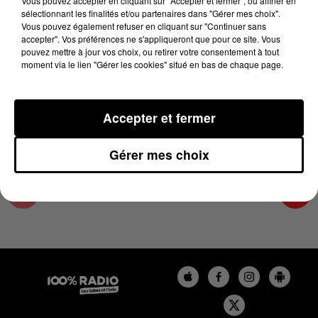
Vous pouvez accepter en cliquant sur "Accepter et fermer", ou affiner en
9 avril 2025 - 4 min 13 sec
sélectionnant les finalités et/ou partenaires dans "Gérer mes choix".
Vous pouvez également refuser en cliquant sur "Continuer sans
LES INFOS DU GRAND TOULOUSE DU
accepter". Vos préférences ne s'appliqueront que pour ce site. Vous
09/04/2025 À 17H00
pouvez mettre à jour vos choix, ou retirer votre consentement à tout
moment via le lien "Gérer les cookies" situé en bas de chaque page.
Podcasts infos du grand Toulouse
Accepter et fermer
Gérer mes choix