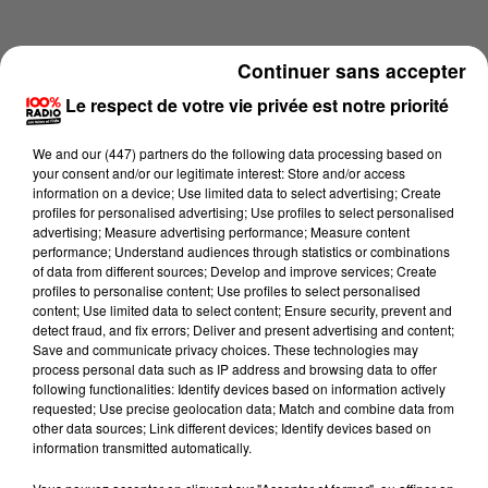
Continuer sans accepter
Le respect de votre vie privée est notre priorité
We and
our (447) partners
do the following data processing based on
your consent and/or our legitimate interest: Store and/or access
information on a device; Use limited data to select advertising; Create
profiles for personalised advertising; Use profiles to select personalised
advertising; Measure advertising performance; Measure content
performance; Understand audiences through statistics or combinations
of data from different sources; Develop and improve services; Create
profiles to personalise content; Use profiles to select personalised
content; Use limited data to select content; Ensure security, prevent and
Lecture (4 min 16 sec)
detect fraud, and fix errors; Deliver and present advertising and content;
Save and communicate privacy choices. These technologies may
process personal data such as IP address and browsing data to offer
following functionalities: Identify devices based on information actively
requested; Use precise geolocation data; Match and combine data from
100%
other data sources; Link different devices; Identify devices based on
information transmitted automatically.
100% Radio les infos du grand Toulouse