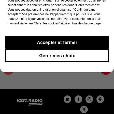
Vous pouvez accepter en cliquant sur "Accepter et fermer", ou affiner en
7 novembre 2025 - 4 min 16 sec
sélectionnant les finalités et/ou partenaires dans "Gérer mes choix".
Vous pouvez également refuser en cliquant sur "Continuer sans
LES INFOS DU GRAND TOULOUSE DU
accepter". Vos préférences ne s'appliqueront que pour ce site. Vous
07/11/2025 À 09H00
pouvez mettre à jour vos choix, ou retirer votre consentement à tout
moment via le lien "Gérer les cookies" situé en bas de chaque page.
Podcasts infos du grand Toulouse
Accepter et fermer
Gérer mes choix