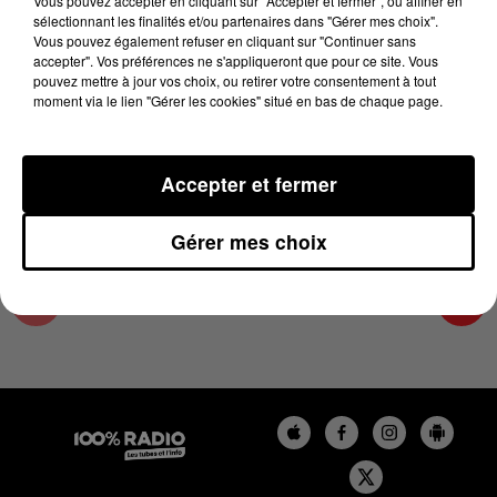
Vous pouvez accepter en cliquant sur "Accepter et fermer", ou affiner en
7 novembre 2023 - 2 min 24 sec
sélectionnant les finalités et/ou partenaires dans "Gérer mes choix".
Vous pouvez également refuser en cliquant sur "Continuer sans
LES INFOS DU GRAND TOULOUSE DU
accepter". Vos préférences ne s'appliqueront que pour ce site. Vous
07/11/2023 À 14H00
pouvez mettre à jour vos choix, ou retirer votre consentement à tout
moment via le lien "Gérer les cookies" situé en bas de chaque page.
Podcasts infos du grand Toulouse
Accepter et fermer
Gérer mes choix