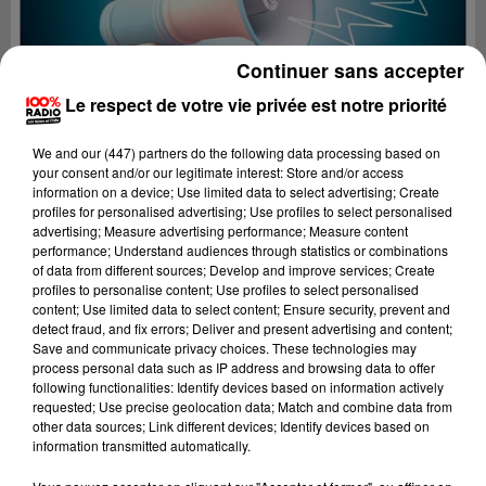
Continuer sans accepter
Le respect de votre vie privée est notre priorité
We and
our (447) partners
do the following data processing based on
your consent and/or our legitimate interest: Store and/or access
information on a device; Use limited data to select advertising; Create
profiles for personalised advertising; Use profiles to select personalised
advertising; Measure advertising performance; Measure content
performance; Understand audiences through statistics or combinations
of data from different sources; Develop and improve services; Create
profiles to personalise content; Use profiles to select personalised
content; Use limited data to select content; Ensure security, prevent and
Lecture (2 min 24 sec)
detect fraud, and fix errors; Deliver and present advertising and content;
Save and communicate privacy choices. These technologies may
process personal data such as IP address and browsing data to offer
following functionalities: Identify devices based on information actively
requested; Use precise geolocation data; Match and combine data from
100%
other data sources; Link different devices; Identify devices based on
information transmitted automatically.
100% Radio les infos du grand Toulouse