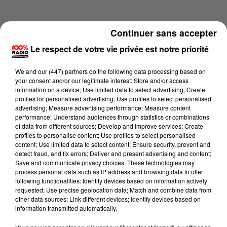
Continuer sans accepter
Le respect de votre vie privée est notre priorité
We and
our (447) partners
do the following data processing based on
your consent and/or our legitimate interest: Store and/or access
information on a device; Use limited data to select advertising; Create
profiles for personalised advertising; Use profiles to select personalised
advertising; Measure advertising performance; Measure content
performance; Understand audiences through statistics or combinations
of data from different sources; Develop and improve services; Create
profiles to personalise content; Use profiles to select personalised
content; Use limited data to select content; Ensure security, prevent and
Lecture (3 min 56 sec)
detect fraud, and fix errors; Deliver and present advertising and content;
Save and communicate privacy choices. These technologies may
process personal data such as IP address and browsing data to offer
following functionalities: Identify devices based on information actively
requested; Use precise geolocation data; Match and combine data from
100%
other data sources; Link different devices; Identify devices based on
information transmitted automatically.
100% Radio les infos du grand Toulouse