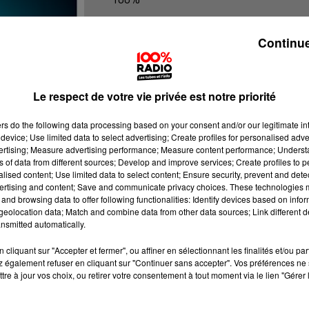
100% Radio les infos du grand Toul
Continue
Le respect de votre vie privée est notre priorité
ers
do the following data processing based on your consent and/or our legitimate int
device; Use limited data to select advertising; Create profiles for personalised adver
vertising; Measure advertising performance; Measure content performance; Unders
ns of data from different sources; Develop and improve services; Create profiles to 
alised content; Use limited data to select content; Ensure security, prevent and detect
ertising and content; Save and communicate privacy choices. These technologies
and browsing data to offer following functionalities: Identify devices based on infor
eolocation data; Match and combine data from other data sources; Link different de
nsmitted automatically.
cliquant sur "Accepter et fermer", ou affiner en sélectionnant les finalités et/ou pa
 également refuser en cliquant sur "Continuer sans accepter". Vos préférences ne 
tre à jour vos choix, ou retirer votre consentement à tout moment via le lien "Gérer 