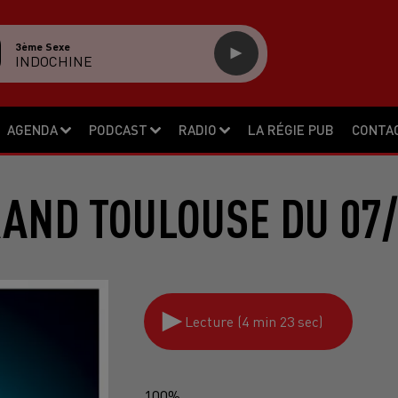
3ème Sexe
INDOCHINE
AGENDA
PODCAST
RADIO
LA RÉGIE PUB
CONTA
RAND TOULOUSE DU 07/
Lecture (4 min 23 sec)
100%