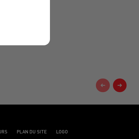
URS
PLAN DU SITE
LOGO