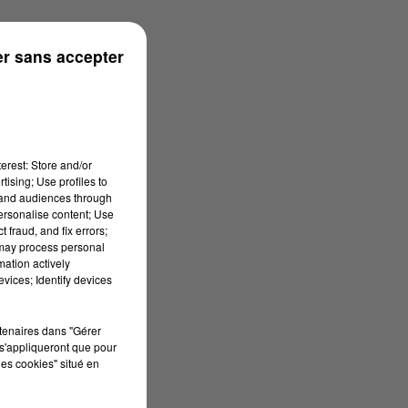
ouse
r sans accepter
erest: Store and/or
tising; Use profiles to
tand audiences through
personalise content; Use
 fraud, and fix errors;
 may process personal
mation actively
vices; Identify devices
rtenaires dans "Gérer
s'appliqueront que pour
les cookies" situé en