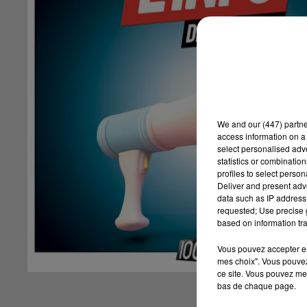
We and
our (447) partn
access information on a 
select personalised ad
statistics or combinatio
profiles to select person
Deliver and present adv
data such as IP address 
requested; Use precise g
based on information tra
Vous pouvez accepter en 
mes choix". Vous pouvez
ce site. Vous pouvez met
bas de chaque page.