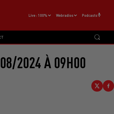
Live :
100%
Webradios
Podcasts
CT
08/2024 À 09H00