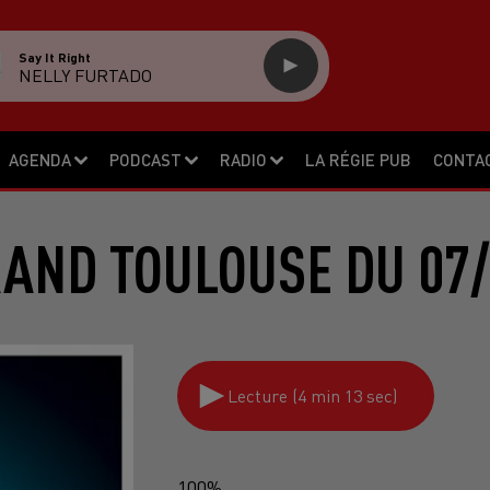
Say It Right
NELLY FURTADO
AGENDA
PODCAST
RADIO
LA RÉGIE PUB
CONTA
RAND TOULOUSE DU 07/
Lecture (4 min 13 sec)
100%