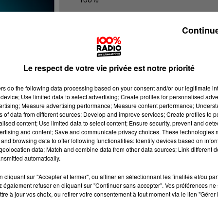
Les infos du grand Toulouse
Continue
Le respect de votre vie privée est notre priorité
ers
do the following data processing based on your consent and/or our legitimate int
device; Use limited data to select advertising; Create profiles for personalised adver
vertising; Measure advertising performance; Measure content performance; Unders
ns of data from different sources; Develop and improve services; Create profiles to 
alised content; Use limited data to select content; Ensure security, prevent and detect
ertising and content; Save and communicate privacy choices. These technologies
and browsing data to offer following functionalities: Identify devices based on infor
eolocation data; Match and combine data from other data sources; Link different de
nsmitted automatically.
cliquant sur "Accepter et fermer", ou affiner en sélectionnant les finalités et/ou pa
 également refuser en cliquant sur "Continuer sans accepter". Vos préférences ne 
tre à jour vos choix, ou retirer votre consentement à tout moment via le lien "Gérer 