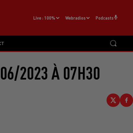
Live :
100%
Webradios
Podcasts
CT
06/2023 À 07H30