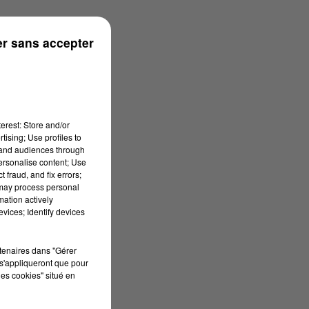
r sans accepter
erest: Store and/or
tising; Use profiles to
tand audiences through
personalise content; Use
 fraud, and fix errors;
 may process personal
mation actively
vices; Identify devices
rtenaires dans "Gérer
s'appliqueront que pour
les cookies" situé en