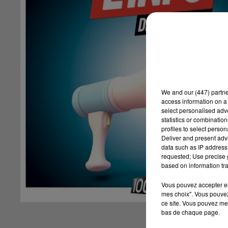
We and
our (447) partn
access information on a 
select personalised ad
statistics or combinatio
profiles to select person
Deliver and present adv
data such as IP address 
requested; Use precise g
based on information tra
Vous pouvez accepter en 
mes choix". Vous pouvez
ce site. Vous pouvez met
bas de chaque page.