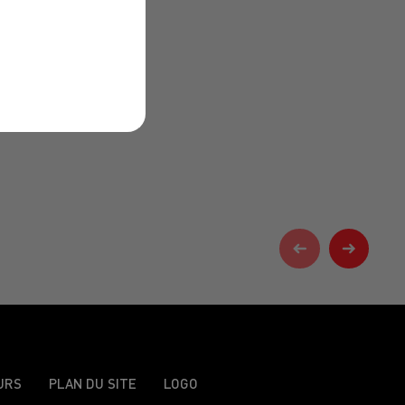
URS
PLAN DU SITE
LOGO