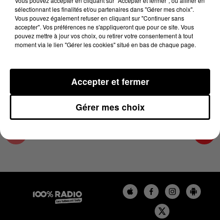
Vous pouvez accepter en cliquant sur "Accepter et fermer", ou affiner en
6 décembre 2023 - 4 min 9 sec
sélectionnant les finalités et/ou partenaires dans "Gérer mes choix".
Vous pouvez également refuser en cliquant sur "Continuer sans
LES INFOS DU GRAND TOULOUSE DU
accepter". Vos préférences ne s'appliqueront que pour ce site. Vous
06/12/2023 À 08H30
pouvez mettre à jour vos choix, ou retirer votre consentement à tout
moment via le lien "Gérer les cookies" situé en bas de chaque page.
Podcasts infos du grand Toulouse
Accepter et fermer
Gérer mes choix