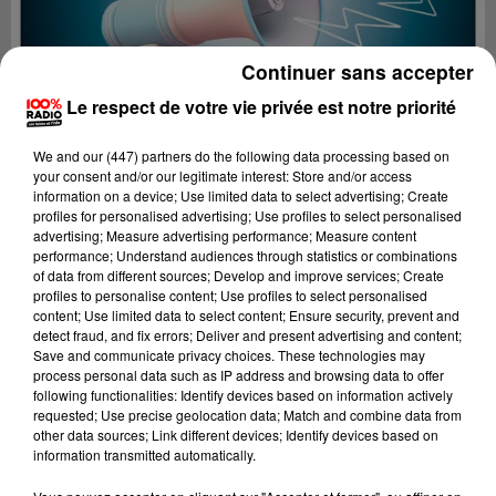
Continuer sans accepter
Le respect de votre vie privée est notre priorité
We and
our (447) partners
do the following data processing based on
your consent and/or our legitimate interest: Store and/or access
information on a device; Use limited data to select advertising; Create
profiles for personalised advertising; Use profiles to select personalised
advertising; Measure advertising performance; Measure content
performance; Understand audiences through statistics or combinations
of data from different sources; Develop and improve services; Create
profiles to personalise content; Use profiles to select personalised
content; Use limited data to select content; Ensure security, prevent and
Lecture (4 min 9 sec)
detect fraud, and fix errors; Deliver and present advertising and content;
Save and communicate privacy choices. These technologies may
process personal data such as IP address and browsing data to offer
following functionalities: Identify devices based on information actively
requested; Use precise geolocation data; Match and combine data from
100%
other data sources; Link different devices; Identify devices based on
information transmitted automatically.
100% Radio les infos du grand Toulouse