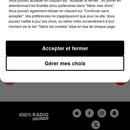
Vous pouvez accepter en cliquant sur "Accepter et fermer", ou affiner en
6 juillet 2023 - 2 min 16 sec
sélectionnant les finalités et/ou partenaires dans "Gérer mes choix".
Vous pouvez également refuser en cliquant sur "Continuer sans
LES INFOS DU GRAND TOULOUSE DU
accepter". Vos préférences ne s'appliqueront que pour ce site. Vous
06/07/2023 À 11H00
pouvez mettre à jour vos choix, ou retirer votre consentement à tout
moment via le lien "Gérer les cookies" situé en bas de chaque page.
Podcasts infos du grand Toulouse
Accepter et fermer
Gérer mes choix