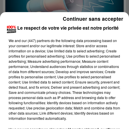
Continuer sans accepter
Le respect de votre vie privée est notre priorité
We and
our (447) partners
do the following data processing based on
your consent and/or our legitimate interest: Store and/or access
information on a device; Use limited data to select advertising; Create
profiles for personalised advertising; Use profiles to select personalised
advertising; Measure advertising performance; Measure content
performance; Understand audiences through statistics or combinations
of data from different sources; Develop and improve services; Create
profiles to personalise content; Use profiles to select personalised
content; Use limited data to select content; Ensure security, prevent and
Lecture (2 min 16 sec)
detect fraud, and fix errors; Deliver and present advertising and content;
Save and communicate privacy choices. These technologies may
process personal data such as IP address and browsing data to offer
following functionalities: Identify devices based on information actively
requested; Use precise geolocation data; Match and combine data from
100%
other data sources; Link different devices; Identify devices based on
information transmitted automatically.
100% Radio les infos du grand Toulouse