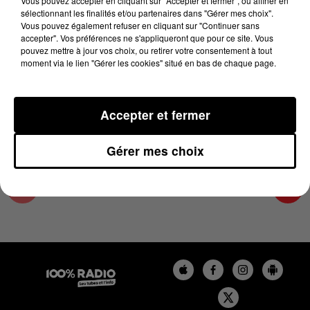
Vous pouvez accepter en cliquant sur "Accepter et fermer", ou affiner en
6 janvier 2025 - 4 min 36 sec
sélectionnant les finalités et/ou partenaires dans "Gérer mes choix".
Vous pouvez également refuser en cliquant sur "Continuer sans
LES INFOS DU GRAND TOULOUSE DU
accepter". Vos préférences ne s'appliqueront que pour ce site. Vous
06/01/2025 À 18H00
pouvez mettre à jour vos choix, ou retirer votre consentement à tout
moment via le lien "Gérer les cookies" situé en bas de chaque page.
Podcasts infos du grand Toulouse
Accepter et fermer
Gérer mes choix