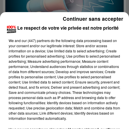
Continuer sans accepter
Le respect de votre vie privée est notre priorité
We and
our (447) partners
do the following data processing based on
your consent and/or our legitimate interest: Store and/or access
information on a device; Use limited data to select advertising; Create
profiles for personalised advertising; Use profiles to select personalised
advertising; Measure advertising performance; Measure content
performance; Understand audiences through statistics or combinations
of data from different sources; Develop and improve services; Create
profiles to personalise content; Use profiles to select personalised
content; Use limited data to select content; Ensure security, prevent and
Lecture (4 min 36 sec)
detect fraud, and fix errors; Deliver and present advertising and content;
Save and communicate privacy choices. These technologies may
process personal data such as IP address and browsing data to offer
following functionalities: Identify devices based on information actively
requested; Use precise geolocation data; Match and combine data from
100%
other data sources; Link different devices; Identify devices based on
information transmitted automatically.
100% Radio les infos du grand Toulouse