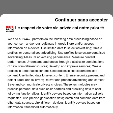
Continuer sans accepter
Le respect de votre vie privée est notre priorité
We and
our (447) partners
do the following data processing based on
your consent and/or our legitimate interest: Store and/or access
information on a device; Use limited data to select advertising; Create
profiles for personalised advertising; Use profiles to select personalised
advertising; Measure advertising performance; Measure content
performance; Understand audiences through statistics or combinations
of data from different sources; Develop and improve services; Create
profiles to personalise content; Use profiles to select personalised
content; Use limited data to select content; Ensure security, prevent and
Lecture (2 min 18 sec)
detect fraud, and fix errors; Deliver and present advertising and content;
Save and communicate privacy choices. These technologies may
process personal data such as IP address and browsing data to offer
following functionalities: Identify devices based on information actively
100%
requested; Use precise geolocation data; Match and combine data from
other data sources; Link different devices; Identify devices based on
Les infos du grand Toulouse du 05/06/2026 à
information transmitted automatically.