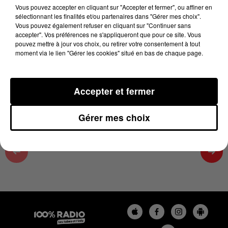
11h00
Vous pouvez accepter en cliquant sur "Accepter et fermer", ou affiner en
sélectionnant les finalités et/ou partenaires dans "Gérer mes choix".
5 juin 2026 - 2 min 18 sec
Vous pouvez également refuser en cliquant sur "Continuer sans
accepter". Vos préférences ne s'appliqueront que pour ce site. Vous
LES INFOS DU GRAND TOULOUSE DU
pouvez mettre à jour vos choix, ou retirer votre consentement à tout
05/06/2026 À 11H00
moment via le lien "Gérer les cookies" situé en bas de chaque page.
Podcasts infos du grand Toulouse
Accepter et fermer
Gérer mes choix