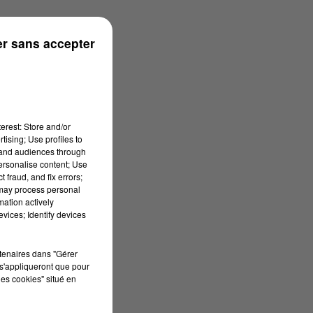
ouse
r sans accepter
erest: Store and/or
tising; Use profiles to
tand audiences through
personalise content; Use
 fraud, and fix errors;
 may process personal
mation actively
vices; Identify devices
rtenaires dans "Gérer
s'appliqueront que pour
les cookies" situé en