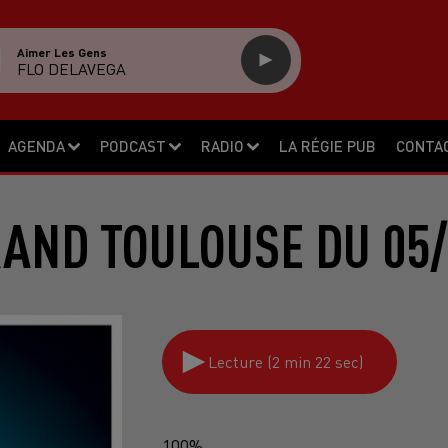
Aimer Les Gens
FLO DELAVEGA
AGENDA
PODCAST
RADIO
LA RÉGIE PUB
CONTA
RAND TOULOUSE DU 05/
Lecture (2 min 22 sec)
100%