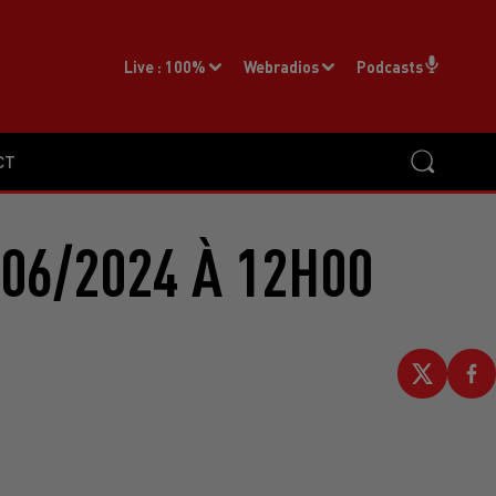
Live :
100%
Webradios
Podcasts
CT
06/2024 À 12H00