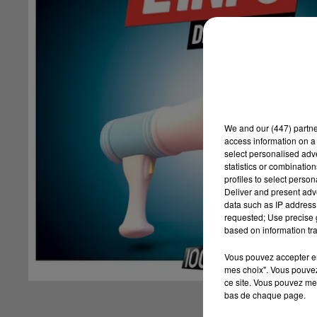
We and
our (447) partn
access information on a 
select personalised ad
statistics or combinatio
profiles to select person
Deliver and present adv
data such as IP address 
requested; Use precise g
based on information tra
Vous pouvez accepter en 
mes choix". Vous pouvez
ce site. Vous pouvez met
bas de chaque page.