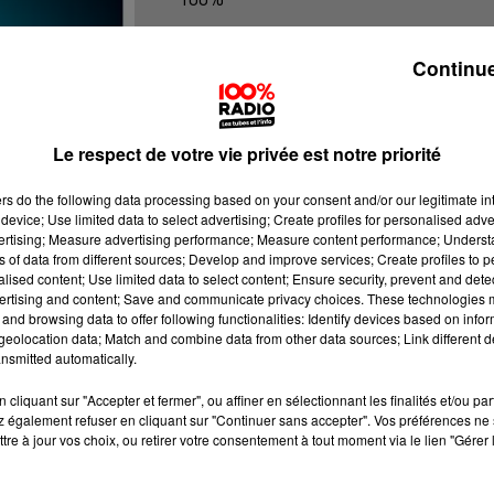
100% Radio les infos du grand Toul
Continue
Le respect de votre vie privée est notre priorité
ers
do the following data processing based on your consent and/or our legitimate int
device; Use limited data to select advertising; Create profiles for personalised adver
vertising; Measure advertising performance; Measure content performance; Unders
ns of data from different sources; Develop and improve services; Create profiles to 
alised content; Use limited data to select content; Ensure security, prevent and detect
ertising and content; Save and communicate privacy choices. These technologies
and browsing data to offer following functionalities: Identify devices based on infor
eolocation data; Match and combine data from other data sources; Link different de
nsmitted automatically.
cliquant sur "Accepter et fermer", ou affiner en sélectionnant les finalités et/ou pa
 également refuser en cliquant sur "Continuer sans accepter". Vos préférences ne 
tre à jour vos choix, ou retirer votre consentement à tout moment via le lien "Gérer 