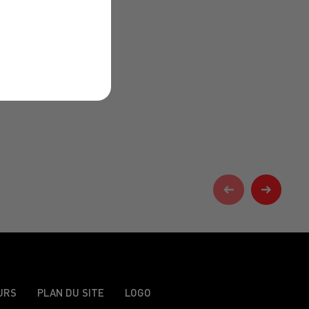
URS
PLAN DU SITE
LOGO